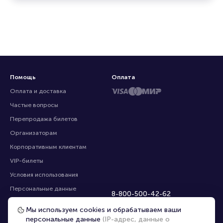
Помощь
Оплата
Оплата и доставка
Частые вопросы
Перепродажа билетов
Организаторам
Корпоративным клиентам
VIP-билеты
Условия использования
Персональные данные
8-800-500-42-62
О компании
8-499-226-15-14
Мы используем cookies и обрабатываем ваши
info@portalbilet.ru
Контакты
персональные данные
(IP-адрес, данные о