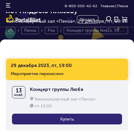
Концерт группы КняZz. 50
16+
8-800-500-42-62
Главная
|
Пенза
лет Андрею Князеву
Продать
Киноконцертный зал «Пенза», 29 декабря,
пт, 19:00
Пенза
Рок
Концерт группы КняZz. 50 ле
т Андрею Князеву
29 декабря 2023, пт, 19:00
Мероприятие перенесено
Концерт группы Любэ
13
нояб.
Киноконцертный зал «Пенза»
пт
19:00
Купить