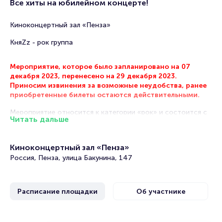
Все хиты на юбилейном концерте!
Киноконцертный зал «Пенза»
КняZz - рок группа
Мероприятие, которое было запланировано на 07
декабря 2023, перенесено на 29 декабря 2023.
Приносим извинения за возможные неудобства, ранее
приобретенные билеты остаются действительными.
Мероприятие относится к категории «рок» и состоится с
Читать дальше
29 декабря 2023 года по 29 декабря 2023 года в
Киноконцертном зал «Пенза». На этой странице
представлена афиша мероприятия. Продажа билетов
Киноконцертный зал «Пенза»
онлайн на нашем официальном сайте осуществляется без
Россия, Пенза, улица Бакунина, 147
посредников. Зачастую это единственная возможность
достать билет на коцнерт.
Концерты рок-групп часто проходят в в Пензе. Музыка
Расписание площадки
Об участнике
этого жанра отличается лиричностью, гитарными
партиями, выраженным звучанием ударных и вокалом рок-
певцов.