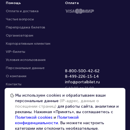
Помощь
Оплата
Оплата и доставка
Частые вопросы
Перепродажа билетов
Организаторам
Корпоративным клиентам
VIP-билеты
Условия использования
Персональные данные
8-800-500-42-62
О компании
8-499-226-15-14
info@portalbilet.ru
Контакты
С 10:00 до 21:00
,
Карта сайта
звонок бесплатный
Мы используем cookies и обрабатываем ваши
персональные данные
(IP-адрес, данные о
Управление cookies
Все площадки
посещении страниц)
для работы сайта, аналитики и
рекламы. Нажимая «Принять», вы соглашаетесь с
Главная
|
Пенза
Политикой cookies
и
Политикой
конфиденциальности
. Вы можете настроить
категории или отклонить необязательные.