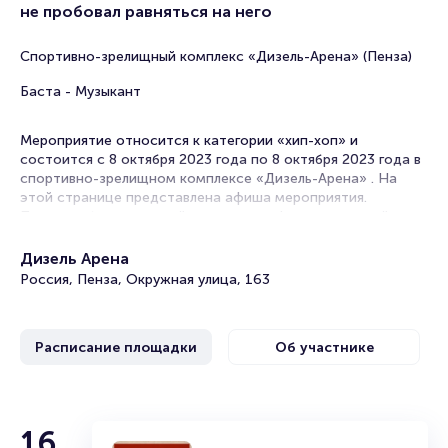
не пробовал равняться на него
Спортивно-зрелищный комплекс «Дизель-Арена» (Пенза)
Баста - Музыкант
Мероприятие относится к категории «хип-хоп» и
состоится с 8 октября 2023 года по 8 октября 2023 года в
спортивно-зрелищном комплексе «Дизель-Арена» . На
этой странице представлена афиша мероприятия.
Продажа билетов онлайн на нашем официальном сайте
осуществляется без посредников. Зачастую это
единственная возможность достать билет на хип-хоп.
Дизель Арена
Россия, Пенза, Окружная улица, 163
Билеты на концерт Басты
Portalbilet – удобный и надежный сервис для покупки и
Расписание площадки
Об участнике
продажи билетов на мероприятия разного формата.
Среднее время на покупку билета здесь начиная с выбора
места завершая оформлением его в зрительном зале на
ваше имя занимает не более двух минут. Билеты на Басту
пользуются большой популярностью у зрителей. Спешите
Баста
16