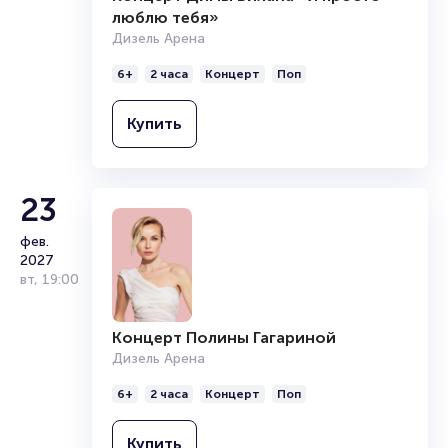
люблю тебя»
Дизель Арена
6+
2 часа
Концерт
Поп
Купить
23
фев.
2027
вт
,
19:00
Концерт Полины Гагариной
Дизель Арена
6+
2 часа
Концерт
Поп
Купить