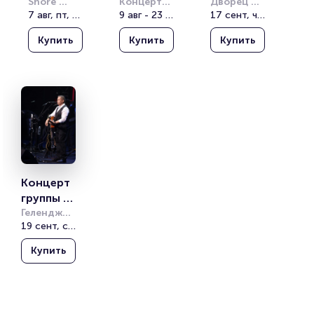
Любэ
Shore 
ЛЮБЭ
Концертный
Любэ
Дворец 
House
7 авг, пт, 19:00
 зал 
9 авг - 23 сент
культуры 
17 сент, чт, 20:00
Фестивальный
имени 
Купить
Купить
Купить
Карла 
Маркса
Концерт 
группы 
Любэ
Геленджик 
Арена
19 сент, сб, 20:00
Купить