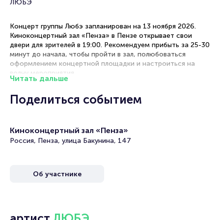
ЛЮБЭ
Концерт группы Любэ запланирован на 13 ноября 2026.
Киноконцертный зал «Пенза» в Пензе открывает свои
двери для зрителей в 19:00. Рекомендуем прибыть за 25-30
минут до начала, чтобы пройти в зал, полюбоваться
оформлением концертной площадки и настроиться на
волну мероприятия.
Читать дальше
Рекомендации по выбору мест
Поделиться событием
Центральный партер — оптимальное расположение для
полноценного восприятия всех элементов шоу.
Киноконцертный зал «Пенза»
Бельэтаж — отличное сочетание доступной цены и
прекрасного обзора всей сцены.
Россия, Пенза, улица Бакунина, 147
Боковые секторы — хороший вариант для тех, кто ценит
баланс между стоимостью и качеством просмотра.
VIP-места — премиальный комфорт с лучшим
Об участнике
расположением и мягкими креслами.
Концерт группы Любэ в Пензе: бронирование
артист
ЛЮБЭ