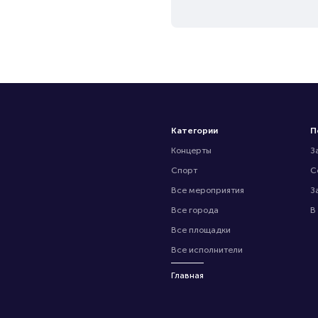
Категории
П
Концерты
З
Спорт
С
Все мероприятия
З
Все города
В
Все площадки
Все исполнители
Главная