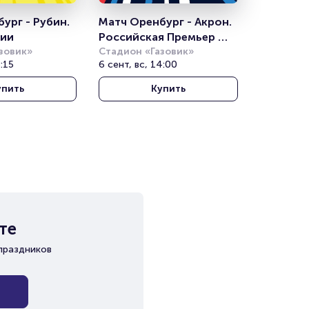
ург - Рубин. 
Матч Оренбург - Акрон. 
сии
Российская Премьер 
зовик»
Лига
Стадион «Газовик»
6:15
6 сент, вс, 14:00
упить
Купить
те
праздников