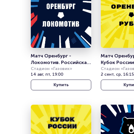
Матч Оренбург - 
Матч Оренбург
Локомотив. Российская 
Кубок России
Премьер Лига
Стадион «Газовик»
Стадион «Газо
14 авг, пт, 19:00
2 сент, ср, 16:15
Купить
Купи