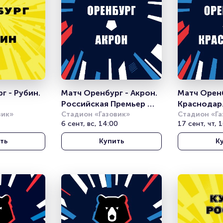
 - Рубин. 
Матч Оренбург - Акрон. 
Матч Оренб
Российская Премьер 
Краснодар.
вик»
Лига
Стадион «Газовик»
Премьер Л
Стадион «Га
6 сент, вс, 14:00
17 сент, чт, 
ть
Купить
К