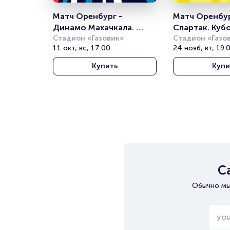
Матч Оренбург - 
Матч Оренбург
Динамо Махачкала. 
Спартак. Куб
Российская Премьер 
Стадион «Газовик»
Стадион «Газо
11 окт, вс, 17:00
24 нояб, вт, 19:
Лига
Купить
Купи
С
Обычно мы