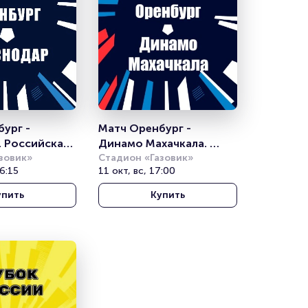
ург - 
Матч Оренбург - 
 Российская 
Динамо Махачкала. 
ига
зовик»
Российская Премьер 
Стадион «Газовик»
16:15
11 окт, вс, 17:00
Лига
упить
Купить