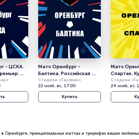
 - ЦСКА. 
Матч Оренбург - 
Матч Оренб
ремьер 
Балтика. Российская 
Спартак. К
вик»
Премьер Лига
Стадион «Газовик»
Стадион «Га
0
22 нояб, вс, 17:00
24 нояб, вт, 
ть
Купить
К
 в Оренбурге, принципиальных матчах и триумфах ваших любимых