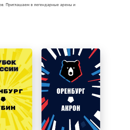
ов. Приглашаем в
легендарные арены и
и в последующие месяцы.
а прошедший 2025
,
можно с уверенностью
хеме стадиона прямо сейчас.
ывает сомнений.
и занимайте лучшие места на трибунах!