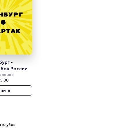
ург - 
убок России
зовик»
19:00
упить
 клубов.