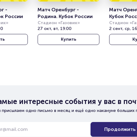
 - 
Матч Оренбург - 
Матч Оренб
ок России
Родина. Кубок России
Кубок Рос
вик»
Стадион «Газовик»
Стадион «Га
00
27 окт, вт, 19:00
2 сент, ср, 1
ть
Купить
К
амые интересные события у вас в поч
 присылаем одно письмо в месяц и ещё одно накануне больших 
Продолжить