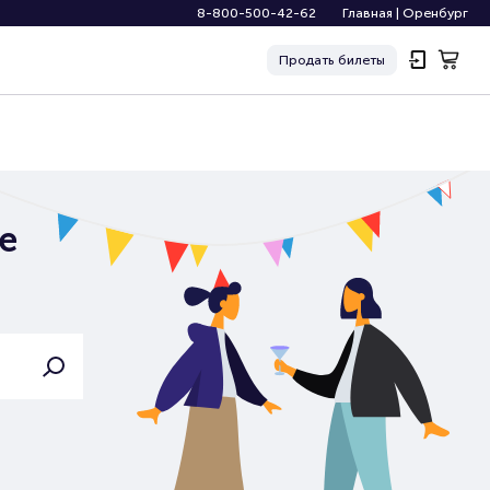
8-800-500-42-62
Главная
|
Оренбург
Продать
билеты
е