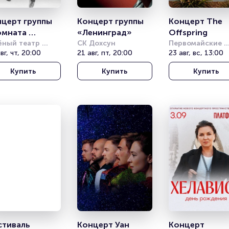
церт группы 
Концерт группы 
Концерт The 
мната 
«Ленинград»
Offspring
ьтуры»
ёный театр 
СК Дохсун
Первомайские 
аврополь)
вг, чт, 20:00
21 авг, пт, 20:00
пруды
23 авг, вс, 13:00
Купить
Купить
Купить
тиваль 
Концерт Уан 
Концерт 