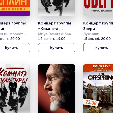
церт группы 
Концерт группы 
Концерт групп
лин
«Комната 
Звери
н ин форест 
культуры»
Mriya Resort & Spa
Лужники
ne in forest)
вг, чт, 20:00
14 авг, пт, 19:00
15 авг, сб, 20:00
Купить
Купить
Купить