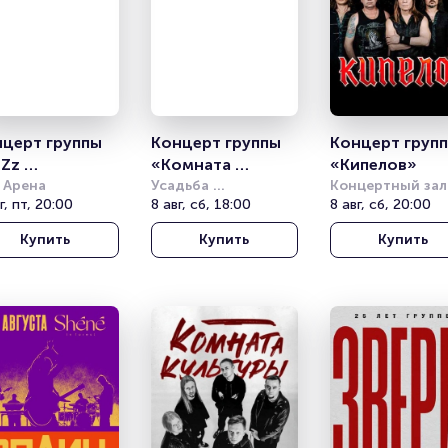
церт группы 
Концерт группы 
Концерт групп
Zz 
«Комната 
«Кипелов»
окусник»
e Арена
культуры»
Усадьба 
Концертный зал 
г, пт, 20:00
Скорняково-
8 авг, сб, 18:00
Фестивальный
8 авг, сб, 20:00
Архангельское
Купить
Купить
Купить