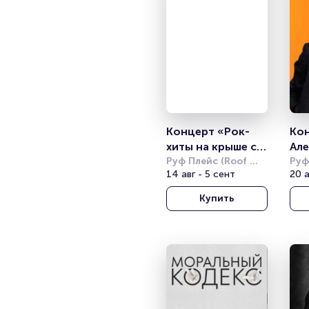
Концерт «Рок-
Кон
хиты на крыше с 
Але
симфоническим 
Руф Плейс (Roof 
Ива
Руф
Place)
14 авг - 5 сент
Plac
20 а
оркестром»
Купить