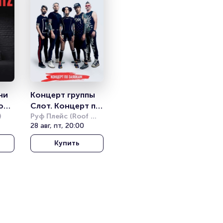
и 
Концерт группы 
т» 
Слот. Концерт по 
)
заявкам
Руф Плейс (Roof 
Place)
28 авг, пт, 20:00
Купить