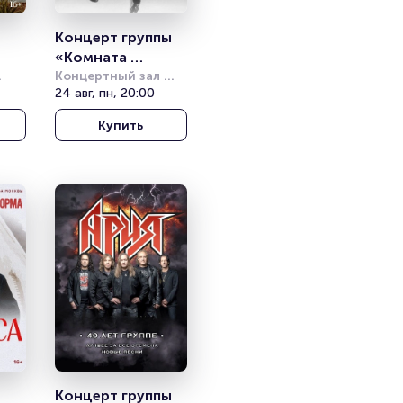
Концерт группы 
«Комната 
культуры»
Концертный зал 
«РИМ»
24 авг, пн, 20:00
Купить
Концерт группы 