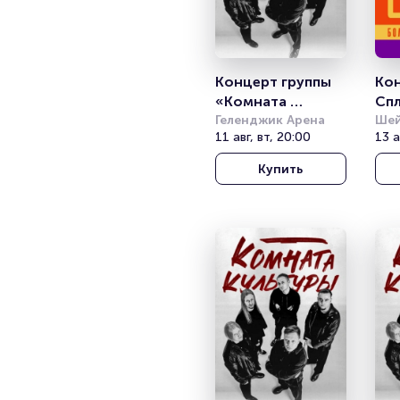
Концерт группы 
Кон
«Комната 
Сп
культуры»
Геленджик Арена
Шей
11 авг, вт, 20:00
(She
13 а
Купить