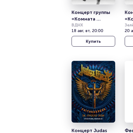
Концерт группы 
Кон
«Комната 
«Ко
культуры»
ВДНХ
кул
Зел
18 авг, вт, 20:00
(Ст
20 а
Купить
Концерт Judas 
Фес