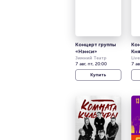
Концерт группы 
Кон
«Нэнси»
Кня
Зимний Театр
«Ф
Liv
7 авг, пт, 20:00
7 ав
Купить