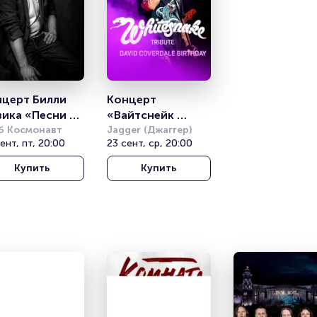
церт Билли 
Концерт 
ика «Песни 
«Вайтснейк 
ра Летова»
б Космонавт
трибьют» 
Jagger (Джаггер)
ент, пт, 20:00
23 сент, ср, 20:00
(Whitesnake 
tribute)
Купить
Купить