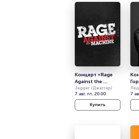
Концерт «Rage 
Кон
Against the 
Гор
Machine tribute»
Jagger (Джаггер)
Лед
7 авг, пт, 20:00
СП
7 ав
Купить