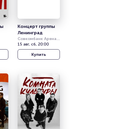
ы 
Концерт группы 
Ленинград
Совкомбанк Арена 
(бывш. Стадион 
15 авг, сб, 20:00
«Нижний 
Купить
Новгород»)