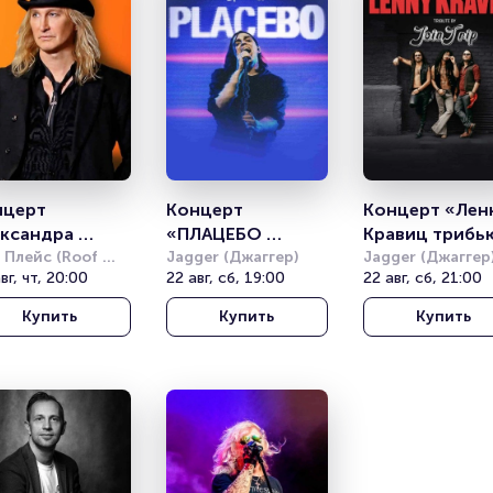
церт 
Концерт 
Концерт «Ленн
ксандра 
«ПЛАЦЕБО 
Кравиц трибью
нова и Рондо
 Плейс (Roof 
трибьют от 
Jagger (Джаггер)
(Lenny Kravitz 
Jagger (Джаггер
e)
вг, чт, 20:00
22 авг, сб, 19:00
22 авг, сб, 21:00
Спешиал Джи» 
tribute)
(PLACEBO tribute 
Купить
Купить
Купить
By Special G)