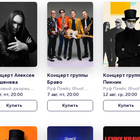
церт Алексея 
Концерт группы 
Концерт групп
шенева
Браво
Пикник
овый дворец 
Руф Плейс (Roof 
Руф Плейс (Roof 
б
г, пт, 20:00
Place)
7 авг, пт, 20:00
Place)
12 авг, ср, 20:00
Купить
Купить
Купить