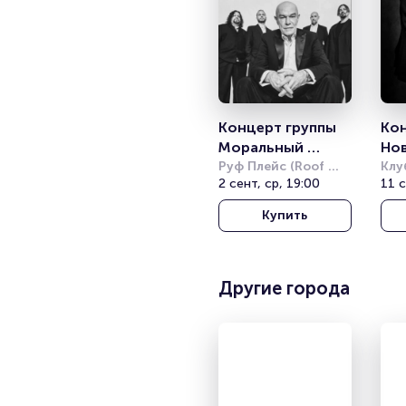
Концерт группы 
Кон
Моральный 
Нов
Кодекс
Руф Плейс (Roof 
Его
Клу
Place)
2 сент, ср, 19:00
11 с
Купить
Другие города