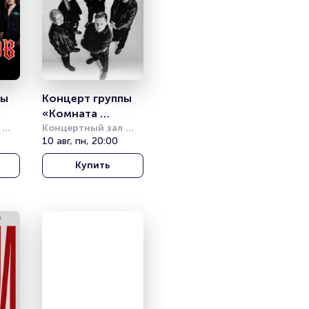
ы 
Концерт группы 
«Комната 
культуры»
Концертный зал 
Фестивальный
10 авг, пн, 20:00
Купить