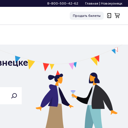
8-800-500-42-62
Главная
|
Новокузнецк
Продать
билеты
знецке