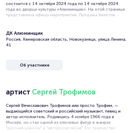
состоится с 14 октября 2024 года по 14 октября 2024
года во дворце культуры «Алюминщик». На этой странице
представлена афиша мероприятия. Продажа билетов
онлайн на нашем официальном сайте осуществляется без
посредников. Зачастую это единственная возможность
достать билет на шансон.
ДК Алюминщик
Россия, Кемеровская область, Новокузнецк, улица Ленина,
В концертных залах в Новокузнецке нередко проходят
41
выступления исполнителей шансона. Русский шансон
особенный. Он мелодичный, трогательный, с глубоким
смыслом, иногда с легким флером тюремной лирики.
Об участнике
Выступления певцов дарят встречи со старыми добрыми
хитами, тексты которых известны даже тем, кто не
относит себя к поклонникам этого музыкального жанра, а
также знакомство с новыми работами любимых
артист
Сергей Трофимов
исполнителей.
Предстоящий концерт – мероприятие, на которое стоит
Сергей Вячеславович Трофимов или просто Трофим, —
сходить всем, кто неравнодушен к репертуару музыки
выдающийся советский и российский музыкант, певец и
этого жанра.
автор-исполнитель. Родившись 4 ноября 1966 года в
Москве, он стал одной из ключевых фигур в жанрах
Билеты на концерт Сергея Трофимова
"русский шансон" и "авторская песня". Его творчество