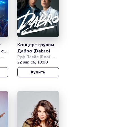
-
Концерт группы 
с 
Дабро (Dabro)
м 
Руф Плейс (Roof 
Place)
22 авг, сб, 19:00
Купить