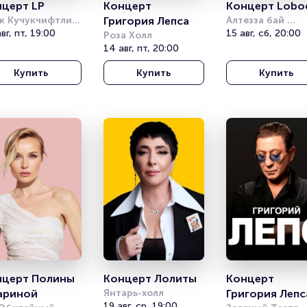
церт LP
Концерт 
Концерт Lobo
к Кучукчифтлик 
Григория Лепса
Алтезза бай 
ukciftlik Park)
вг, пт, 19:00
Армениан 
15 авг, сб, 20:00
Роза Холл
Хеликоптерс 
14 авг, пт, 20:00
(Altezza by Armen
Helicopters)
Купить
Купить
Купить
церт Полины 
Концерт Лолиты
Концерт 
ариной
Янтарь-холл
Григория Лепс
19 авг, ср, 19:00