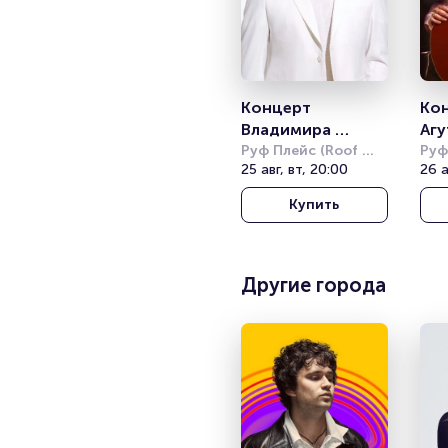
Концерт 
Кон
Владимира 
Агу
Преснякова
Руф Плейс (Roof 
Руф
Place)
25 авг, вт, 20:00
Plac
26 а
Купить
Другие города