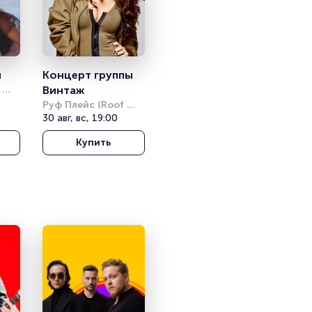
ы
Концерт группы 
Винтаж
Руф Плейс (Roof 
Place)
30 авг, вс, 19:00
Купить