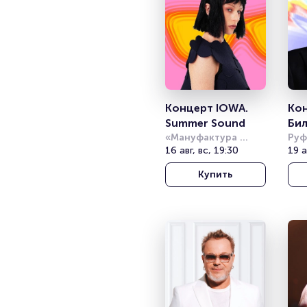
Концерт IOWA. 
Кон
Summer Sound
Бил
«Мануфактура 
Руф
10/12»
16 авг, вс, 19:30
Plac
19 а
Купить