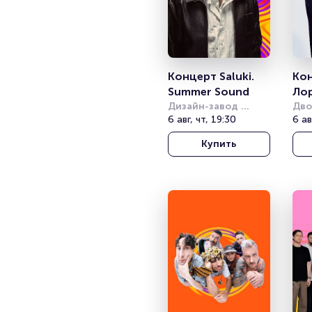
Концерт Saluki. 
Кон
Summer Sound
Ло
Дизайн-завод 
Дво
(бывш. Урбан)
6 авг, чт, 19:30
спо
6 ав
(Со
Купить