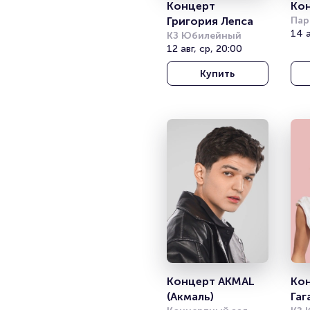
Концерт 
Кон
Григория Лепса
Пар
(Kuc
14 а
КЗ Юбилейный
12 авг, ср, 20:00
Купить
Концерт AKMAL 
Кон
(Акмаль)
Гаг