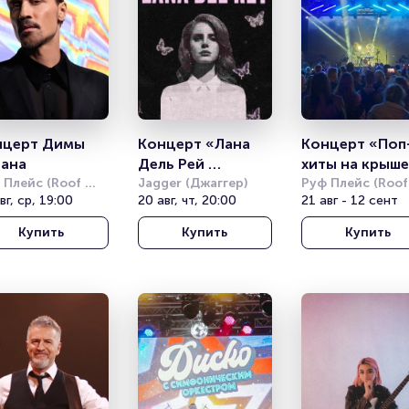
церт Димы 
Концерт «Лана 
Концерт «Поп
ана
Дель Рей 
хиты на крыше 
 Плейс (Roof 
трибьют» (Lana 
Jagger (Джаггер)
симфонически
Руф Плейс (Roof 
e)
вг, ср, 19:00
20 авг, чт, 20:00
Place)
21 авг - 12 сент
Del Rey tribute)
оркестром»
Купить
Купить
Купить