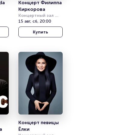
da
Концерт Филиппа 
Киркорова
Концертный зал 
Фестивальный
15 авг, сб, 20:00
ian 
Купить
Концерт певицы 
а
Ёлки