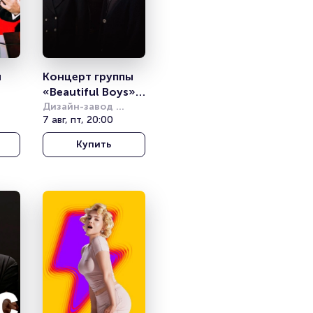
 
Концерт группы 
«Beautiful Boys». 
ое 
Summer Sound
Дизайн-завод 
(бывш. Урбан)
7 авг, пт, 20:00
Купить