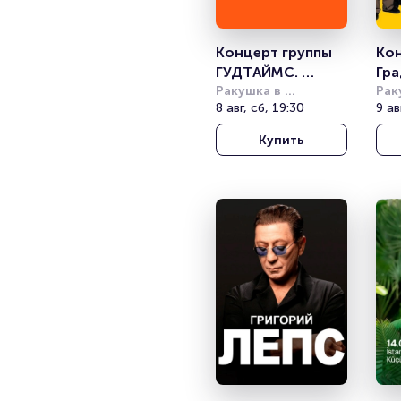
Концерт группы 
Кон
ГУДТАЙМС. 
Гра
Summer Sound
Ракушка в 
So
Рак
Александровском 
8 авг, сб, 19:30
Але
9 ав
саду
сад
Купить