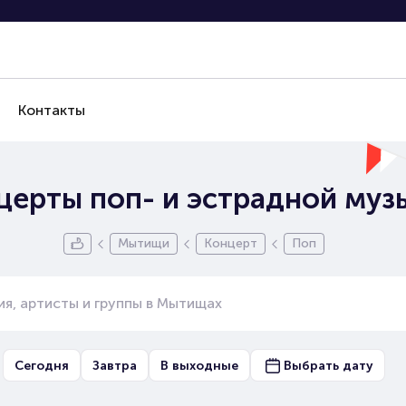
Контакты
церты поп- и эстрадной му
Мытищи
Концерт
Поп
Сегодня
Завтра
В выходные
Выбрать дату