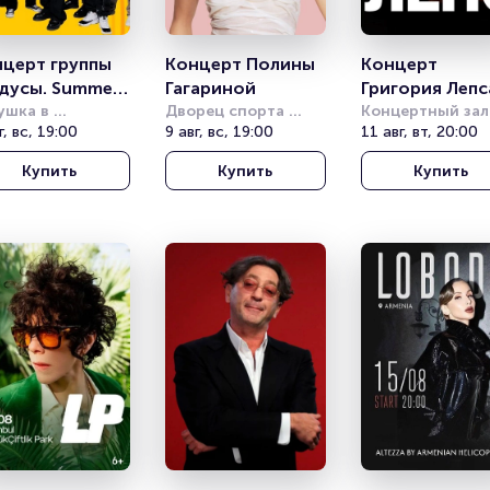
церт группы 
Концерт Полины 
Концерт 
дусы. Summer 
Гагариной
Григория Лепс
und
ушка в 
Дворец спорта 
Концертный зал 
ксандровском 
г, вс, 19:00
«Янтарный»
9 авг, вс, 19:00
"Звездный" 
11 авг, вт, 20:00
у
им.В.Шайдеров
Купить
Купить
Купить