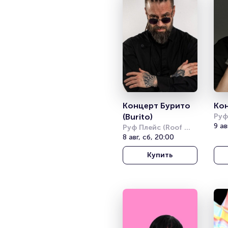
Концерт Бурито 
Ко
(Burito)
Руф
Plac
9 ав
Руф Плейс (Roof 
Place)
8 авг, сб, 20:00
Купить