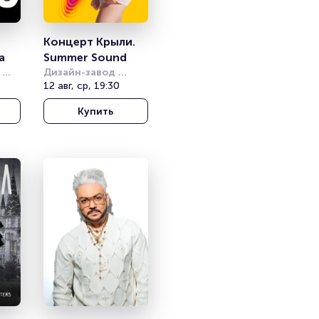
Концерт Крыли. 
а
Summer Sound
Дизайн-завод 
(бывш. Урбан)
12 авг, ср, 19:30
а
Купить