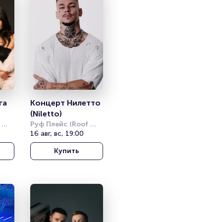
а 
Концерт Нилетто 
(Niletto)
Руф Плейс (Roof 
Place)
16 авг, вс, 19:00
Купить