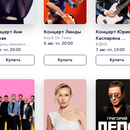
церт Ани 
Концерт Линды
Концерт Юрия
рак
Клуб 16 Тонн
Каспаряна 
6 авг, чт, 20:00
рец зимнего 
«Симфоническ
ВДНХ
рта Айсберг 
г, чт, 20:00
7 авг, пт, 19:00
Кино»
чи)
Купить
Купить
Купить