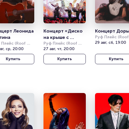
церт Леонида 
Концерт «Диско 
Концерт Дор
тина
на крыше с 
Руф Плейс (Roof 
Place)
29 авг, сб, 19:00
 Плейс (Roof 
симфоническим 
Руф Плейс (Roof 
e)
вг, ср, 20:00
Place)
27 авг, чт, 20:00
оркестром»
Купить
Купить
Купить