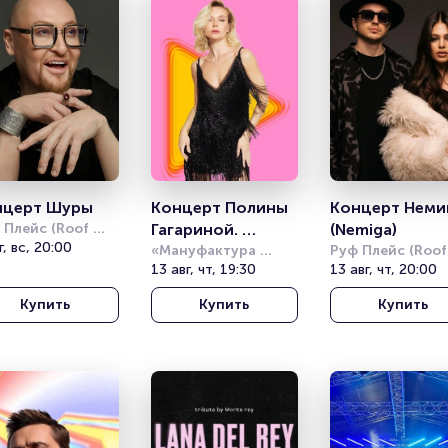
нцерт Шуры
Концерт Полины 
Концерт Немиг
 Плейс (Roof 
Гагариной. 
(Nemiga)
e)
г, вс, 20:00
Summer Sound
«Мануфактура 
Руф Плейс (Roof 
10/12»
13 авг, чт, 19:30
Place)
13 авг, чт, 20:00
Купить
Купить
Купить