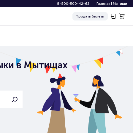
8-800-500-42-62
Главная
|
Мытищи
Продать
билеты
зыки в Мытищах