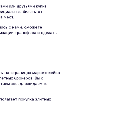
ами или друзьями купив
официальные билеты от
а мест.
шись с нами, сможете
низации трансфера и сделать
ы на страницах маркетплейса
летных брокеров. Вы с
стием звезд, ожидаемые
полагает покупка элитных