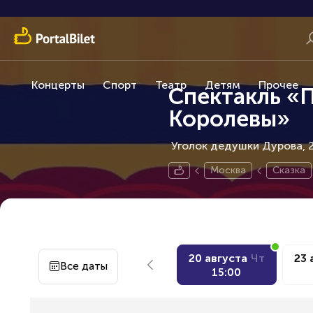
Концерты
Спорт
Театр
Детям
Прочее
Спектакль «
Королевы»
Уголок дедушки Дурова, 2
Москва
Сказка
20 августа
Чт
23 
Все даты
15:00