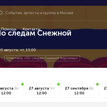
Помощь
Контакты
По следам Снежной
0 августа
чт, 15:00
Спектакль «По следам Снежной Королевы»
августа
Вс
27 августа
Чт
27 сентября
Вс
2
12:00
12:00
12:00