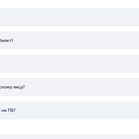
билет?
скому лицу?
 на ПБ?