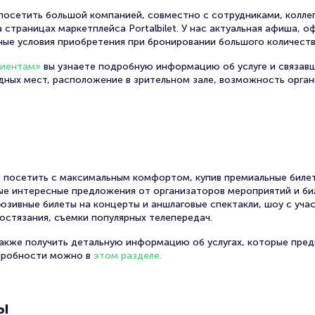
осетить большой компанией, совместно с сотрудниками, коллег
 страницах маркетплейса Portalbilet. У нас актуальная афиша, 
ные условия приобретения при бронировании большого количеств
лиентам»
вы узнаете подробную информацию об услуге и связав
одных мест, расположение в зрительном зале, возможность орга
 посетить с максимальным комфортом, купив премиальные билет
амые интересные предложения от организаторов мероприятий и би
юзивные билеты на концерты и аншлаговые спектакли, шоу с уча
остязания, съемки популярных телепередач.
также получить детальную информацию об услугах, которые пред
дробности можно в
этом разделе.
ы