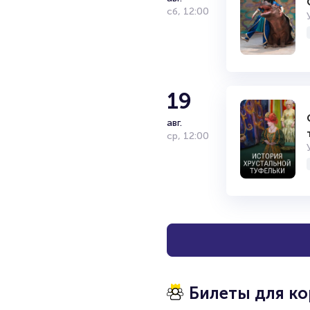
сб
,
12:00
19
авг.
ср
,
12:00
Билеты для к