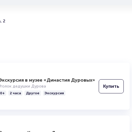
Подробную информацию о стоимости разных категор
вы найдёте на интерактивной схеме зрительного зала.
Забронировать билеты на Спектакль «По следам Снеж
, 2
Королевы» можно на платформе
Portalbilet
. Электрон
билет оформляется моментально после подтверждени
оплаты! Не откладывайте покупку на потом — билеты 
любимые сказки часто раскупаются за несколько неде
представления!
Полезные ссылки
Подробнее о том, как вернуть, сдать или продать биле
читайте в разделах:
Экскурсия в музее «Династия Дуровых»
Купить
Уголок дедушки Дурова
Продать билет
Брокерам
0+
2 часа
Другое
Экскурсия
Организаторам