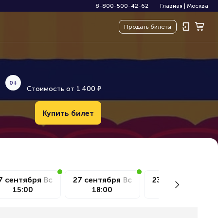
8-800-500-42-62
Главная
|
Москва
Продать
билеты
0+
Стоимость от
1
4
0
0
₽
Купить билет
7 сентября
Вс
27 сентября
Вс
23 октября
Пт
15:00
18:00
12:00