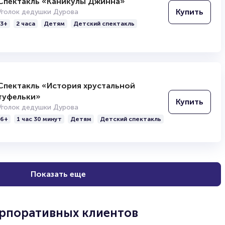
Спектакль «Каникулы Джинна»
Купить
Уголок дедушки Дурова
3+
2 часа
Детям
Детский спектакль
Спектакль «История хрустальной
туфельки»
Купить
Уголок дедушки Дурова
6+
1 час 30 минут
Детям
Детский спектакль
Показать еще
орпоративных клиентов