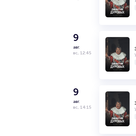
9
авг.
вс
,
12:45
9
авг.
вс
,
14:15