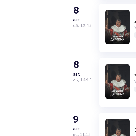
8
авг.
сб
,
12:45
8
авг.
сб
,
14:15
9
авг.
вс
,
11:15