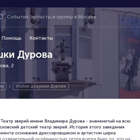
Помощь
Контакты
шки Дурова
ова, 2
ки
Уголок дедушки Дурова
 Театр зверей имени Владимира Дурова - знаменитый на всю
сковский детский театр зверей. История этого заведения
момента основания дрессировщиком и артистом цирка
 отличительной особенностью тетра всегда было то, что на