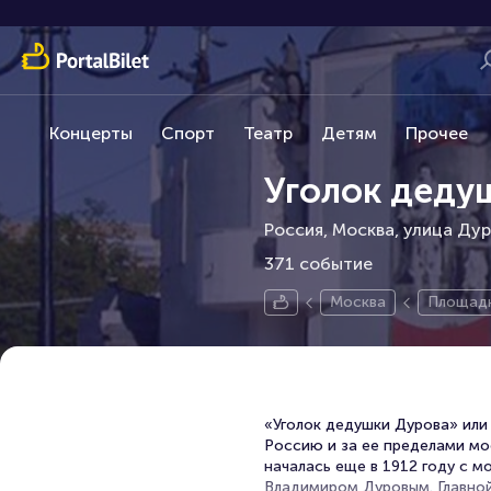
Концерты
Спорт
Театр
Детям
Прочее
Уголок деду
Россия, Москва, улица Дур
371 событие
Москва
Площад
«Уголок дедушки Дурова» или
Россию и за ее пределами мо
началась еще в 1912 году с 
Владимиром Дуровым. Главной