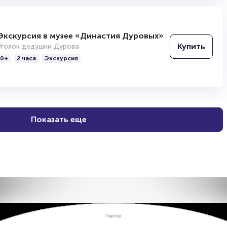
Экскурсия в музее «Династия Дуровых»
Купить
Уголок дедушки Дурова
0+
2 часа
Экскурсия
Показать еще
и