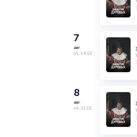
7
авг.
пт
,
14:15
8
авг.
сб
,
11:15