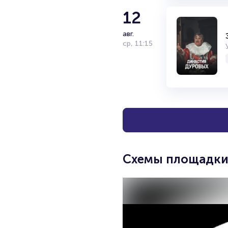
12
авг.
ср
,
11:15
Схемы площадк