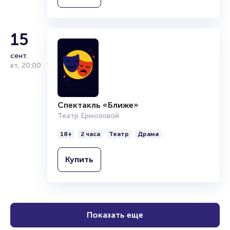
Купить
15
сент.
вт
,
20:00
Спектакль «Ближе»
Театр Ермоловой
18+
2 часа
Театр
Драма
Купить
Показать еще