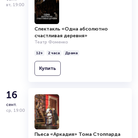
вт
,
19:00
Спектакль «Одна абсолютно
счастливая деревня»
Театр Фоменко
12+
2 часа
Драма
Купить
16
сент.
ср
,
19:00
Пьеса «Аркадия» Тома Стоппарда