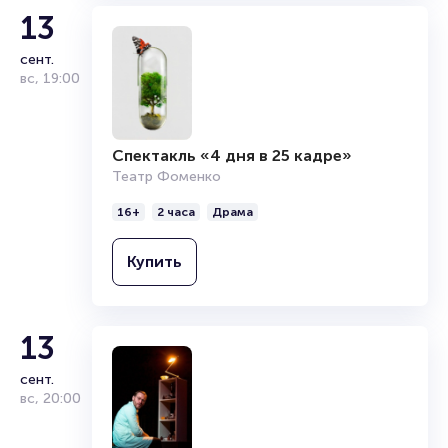
13
сент.
вс
,
19:00
Спектакль «4 дня в 25 кадре»
Театр Фоменко
16+
2 часа
Драма
Купить
13
сент.
вс
,
20:00