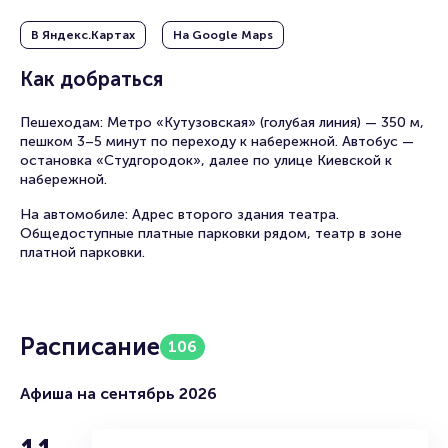
исполнения делают посещение этого театра особенным
событием.
В Яндекс.Картах
На Google Maps
Выбирайте спектакль по душе и бронируйте билеты
Как добраться
заранее – постановки «Мастерской Фоменко»
традиционно собирают полные залы!
Пешеходам: Метро «Кутузовская» (голубая линия) — 350 м,
пешком 3–5 минут по переходу к набережной. Автобус —
остановка «Студгородок», далее по улице Киевской к
набережной.
На автомобиле: Адрес второго здания театра.
Общедоступные платные парковки рядом, театр в зоне
платной парковки.
Расписание
106
Афиша на сентябрь 2026