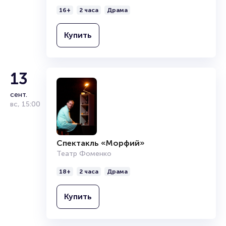
16+
2 часа
Драма
Купить
13
сент.
вс
,
15:00
Спектакль «Морфий»
Театр Фоменко
18+
2 часа
Драма
Купить