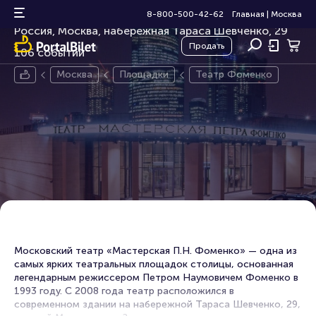
Театр Фоменко
8-800-500-42-62
Главная
|
Москва
Россия, Москва, набережная Тараса Шевченко, 29
Продать
106 событий
Москва
Площадки
Театр Фоменко
Московский театр «Мастерская П.Н. Фоменко» — одна из
самых ярких театральных площадок столицы, основанная
легендарным режиссером Петром Наумовичем Фоменко в
1993 году. С 2008 года театр расположился в
современном здании на набережной Тараса Шевченко, 29,