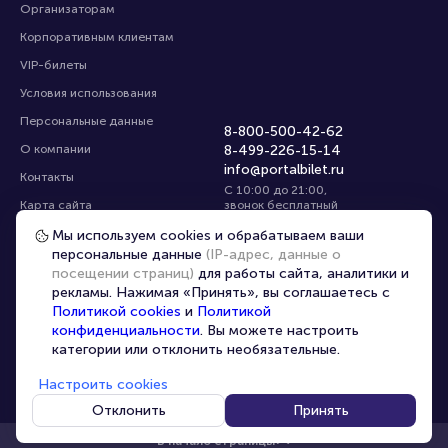
Организаторам
Корпоративным клиентам
VIP-билеты
Условия использования
Персональные данные
8-800-500-42-62
О компании
8-499-226-15-14
info@portalbilet.ru
Контакты
С 10:00 до 21:00
,
Карта сайта
звонок бесплатный
Управление cookies
Все площадки
Мы используем cookies и обрабатываем ваши
персональные данные
(IP-адрес, данные о
посещении страниц)
для работы сайта, аналитики и
Главная
|
Москва
рекламы. Нажимая «Принять», вы соглашаетесь с
Политикой cookies
и
Политикой
конфиденциальности
. Вы можете настроить
категории или отклонить необязательные.
Настроить cookies
© 2020 -
2026
portalbilet.ru
Все права защищены
Отклонить
Принять
В начало страницы