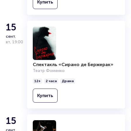
Купить
15
сент.
вт
,
19:00
Спектакль «Сирано де Бержерак»
Театр Фоменко
12+
2 часа
Драма
Купить
15
сент.