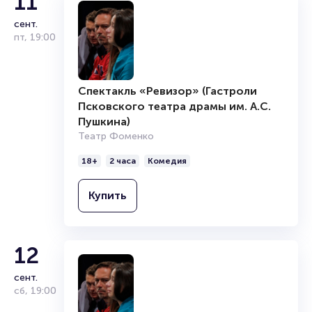
11
сент.
пт
,
19:00
Спектакль «Ревизор» (Гастроли
Псковского театра драмы им. А.С.
Пушкина)
Театр Фоменко
18+
2 часа
Комедия
Купить
12
сент.
сб
,
19:00