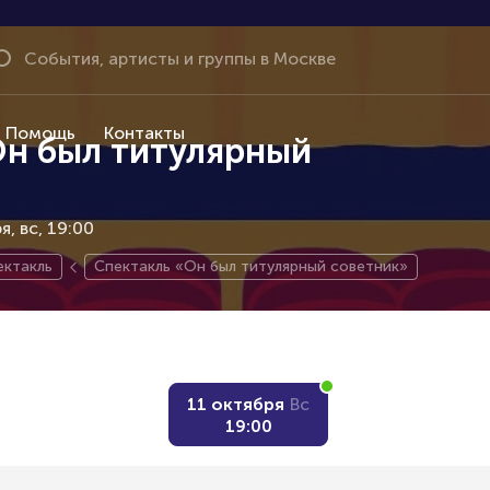
Помощь
Контакты
Он был титулярный
ря
вс, 19:00
ктакль
Спектакль «Он был титулярный советник»
11 октября
Вс
19:00