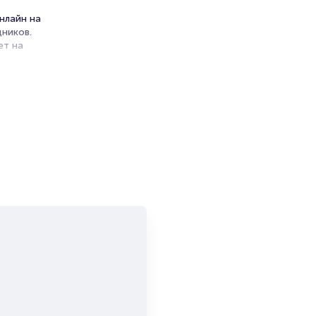
нлайн на
ников.
ет на
и продажи
емя на
я
мает не
ярный
лей.
т