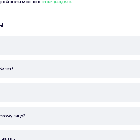
дробности можно в
этом разделе.
ы
билет?
скому лицу?
 на ПБ?