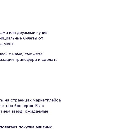
ами или друзьями купив
официальные билеты от
а мест.
шись с нами, сможете
низации трансфера и сделать
ы на страницах маркетплейса
летных брокеров. Вы с
стием звезд, ожидаемые
полагает покупка элитных