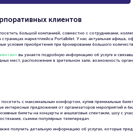
орпоративных клиентов
осетить большой компанией, совместно с сотрудниками, коллег
 страницах маркетплейса Portalbilet. У нас актуальная афиша, 
ные условия приобретения при бронировании большого количеств
лиентам»
вы узнаете подробную информацию об услуге и связав
одных мест, расположение в зрительном зале, возможность орга
 посетить с максимальным комфортом, купив премиальные билет
амые интересные предложения от организаторов мероприятий и би
юзивные билеты на концерты и аншлаговые спектакли, шоу с уча
остязания, съемки популярных телепередач.
также получить детальную информацию об услугах, которые пред