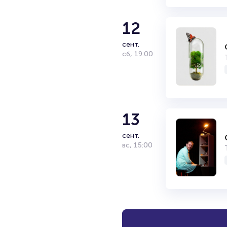
12
сент.
сб
,
19:00
13
сент.
вс
,
15:00