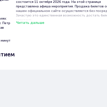
состоится 11 октября 2026 года. На этой странице
представлена афиша мероприятия. Продажа билетов о
нашем официальном сайте осуществляется без посред
Зачастую это единственная возможность достать бил
лях:
спектакль.
Читать дальше
: Петр
ав
Билеты на Спектакль «Он был
титулярный советник»
 минут
Portalbilet – удобный и надежный сервис для покупки 
ытием
билетов на мероприятия разного формата. Среднее вр
покупку билета здесь начиная с выбора места заверша
оформлением его в зрительном зале на ваше имя зани
более двух минут. Билеты на Спектакль «Он был титул
советник» пользуются большой популярностью у зрите
Спешите купить их, пока они есть в наличии.
Полезные ссылки
Подробнее о том, как вернуть, сдать или продать биле
читайте в разделах: