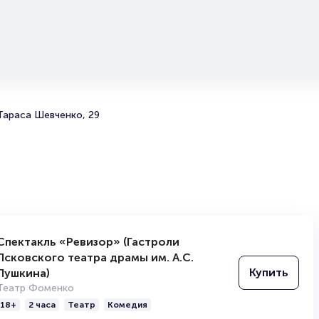
Продать билет
Брокерам
Организаторам
Тараса Шевченко, 29
Спектакль «Ревизор» (Гастроли
Псковского театра драмы им. А.С.
Купить
Пушкина)
Театр Фоменко
18+
2 часа
Театр
Комедия