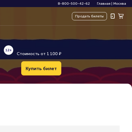
8-800-500-42-62
Главная
|
Москва
Продать
билеты
12+
Стоимость от
1
1
0
0
₽
Купить билет