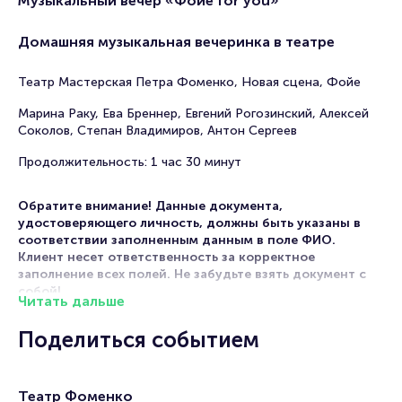
Музыкальный вечер «Фойе for you»
Домашняя музыкальная вечеринка в театре
Театр Мастерская Петра Фоменко, Новая сцена, Фойе
Марина Раку, Ева Бреннер, Евгений Рогозинский, Алексей
Соколов, Степан Владимиров, Антон Сергеев
Продолжительность: 1 час 30 минут
Обратите внимание! Данные документа,
удостоверяющего личность, должны быть указаны в
соответствии заполненным данным в поле ФИО.
Клиент несет ответственность за корректное
заполнение всех полей. Не забудьте взять документ с
собой!
Читать дальше
Театр Мастерская Петра Фоменко приглашает на
Поделиться событием
музыкальный вечер «Фойе for you».
Музыкальные вечеринки на новой сцене с видом на
Москву-реку стали традицией «фоменков» в 2018 году,
Театр Фоменко