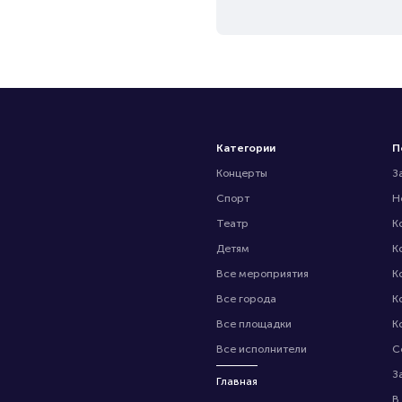
Категории
П
Концерты
З
Спорт
Н
Театр
К
Детям
К
Все мероприятия
К
Все города
К
Все площадки
К
Все исполнители
С
З
Главная
В