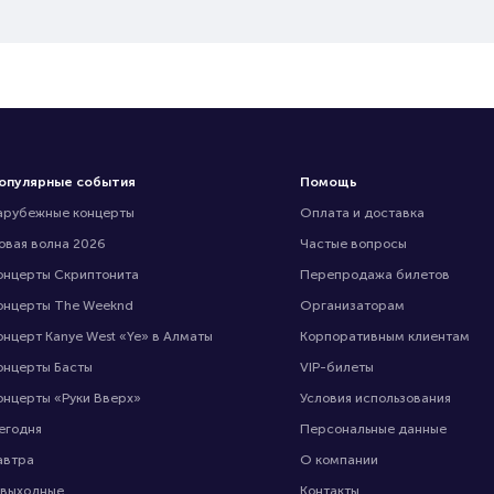
опулярные события
Помощь
арубежные концерты
Оплата и доставка
овая волна 2026
Частые вопросы
онцерты Скриптонита
Перепродажа билетов
онцерты The Weeknd
Организаторам
онцерт Kanye West «Ye» в Алматы
Корпоративным клиентам
онцерты Басты
VIP-билеты
онцерты «Руки Вверх»
Условия использования
егодня
Персональные данные
автра
О компании
 выходные
Контакты