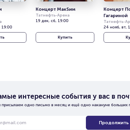
 
Концерт МакSим
Концерт П
Татнефть-Арена
Гагариной
19 дек, сб, 19:00
а
Татнефть-А
 19:00
24 нояб, вт, 
ть
Купить
К
амые интересные события у вас в поч
 присылаем одно письмо в месяц и ещё одно накануне больших 
Продолжить