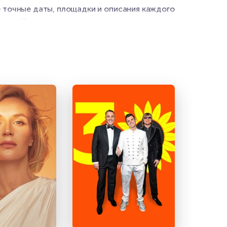
е точные даты, площадки и описания каждого
ы в Казани можно посетить в авгусе, а
орые уже стали главными анонсами сезона. А
ать о новых датах.
 поможем выбрать места и ответим на любые