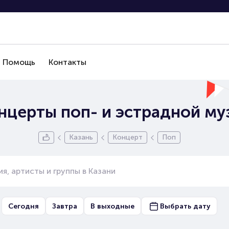
Помощь
Контакты
нцерты поп- и эстрадной му
Казань
Концерт
Поп
Сегодня
Завтра
В выходные
Выбрать дату