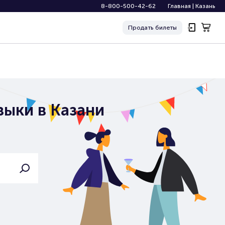
8-800-500-42-62
Главная
|
Казань
Продать
билеты
зыки в Казани