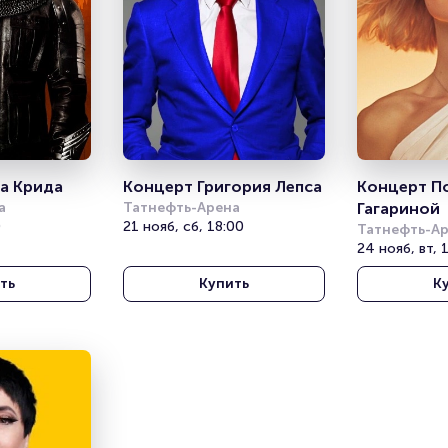
а Крида
Концерт Григория Лепса
Концерт П
а
Татнефть-Арена
Гагариной
0
21 нояб, сб, 18:00
Татнефть-А
24 нояб, вт, 
ть
Купить
К