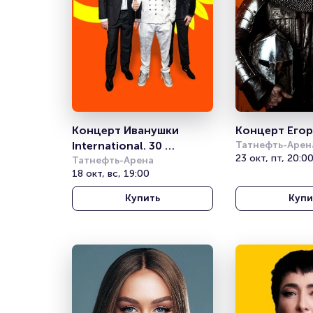
Концерт Иванушки 
Концерт Егор
International. 30 
Татнефть-Арен
23 окт, пт, 20:0
солнечных лет
Татнефть-Арена
18 окт, вс, 19:00
Купить
Купи