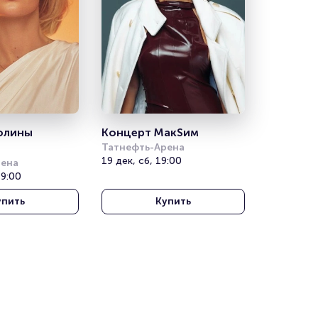
олины 
Концерт МакSим
Татнефть-Арена
19 дек, сб, 19:00
рена
19:00
упить
Купить