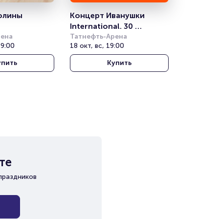
олины 
Концерт Иванушки 
International. 30 
рена
солнечных лет
Татнефть-Арена
19:00
18 окт, вс, 19:00
упить
Купить
те
праздников