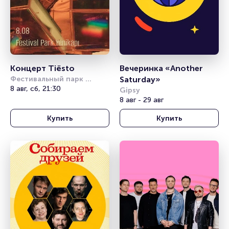
Концерт Tiësto
Вечеринка «Another 
Фестивальный парк 
Saturday»
Йеникапы (Festival Park 
8 авг, сб, 21:30
Gipsy
Yenikapı)
8 авг - 29 авг
Купить
Купить