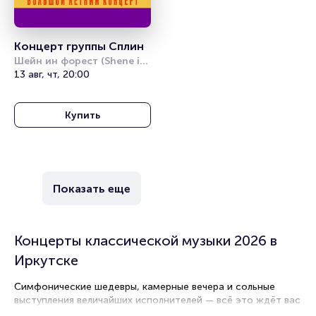
Концерт группы Сплин
Шейн ин форест (Shene in 
forest)
13 авг, чт, 20:00
Купить
Показать еще
Концерты классической музыки 2026 в
Иркутске
Симфонические шедевры, камерные вечера и сольные
выступления величайших исполнителей — всё это ждёт вас
в нашей афише классических концертов Иркутска.