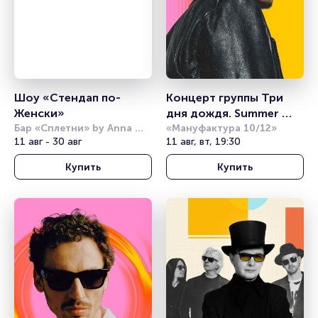
Шоу «Стендап по-
Концерт группы Три 
Женски»
дня дождя. Summer 
Бар «Сплетни» by Anna 
Sound
«Мануфактура 10/12»
11 авг - 30 авг
Asti 
11 авг, вт, 19:30
Купить
Купить