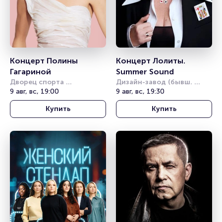
Концерт Полины 
Концерт Лолиты. 
Гагариной
Summer Sound
Дворец спорта 
Дизайн-завод (бывш. 
«Янтарный»
9 авг, вс, 19:00
Урбан)
9 авг, вс, 19:30
Купить
Купить