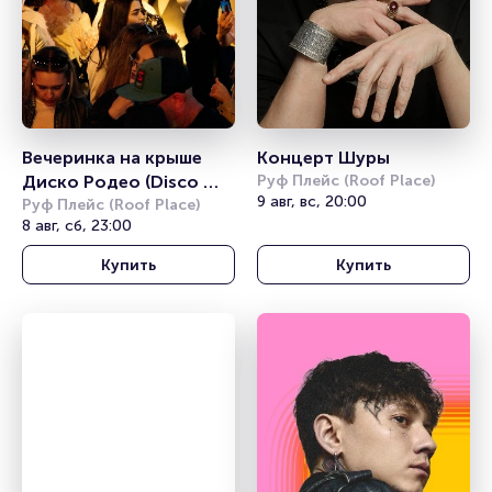
Вечеринка на крыше 
Концерт Шуры
Диско Родео (Disco 
Руф Плейс (Roof Place)
9 авг, вс, 20:00
Rodeo)
Руф Плейс (Roof Place)
8 авг, сб, 23:00
Купить
Купить