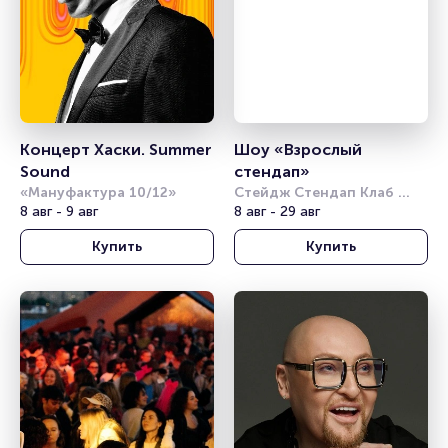
Концерт Хаски. Summer 
Шоу «Взрослый 
Sound
стендап»
«Мануфактура 10/12»
Стейдж Стендап Клаб 
8 авг - 9 авг
(Stage StandUp Club)
8 авг - 29 авг
Купить
Купить