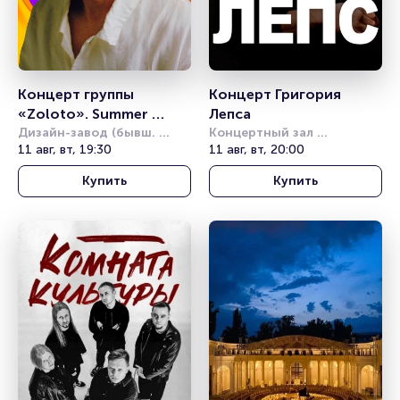
Концерт группы 
Концерт Григория 
«Zoloto». Summer 
Лепса
Sound
Дизайн-завод (бывш. 
Концертный зал 
Урбан)
11 авг, вт, 19:30
"Звездный" 
11 авг, вт, 20:00
им.В.Шайдерова
Купить
Купить