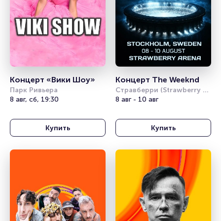
Концерт «Вики Шоу»
Концерт The Weeknd
Парк Ривьера
Стравберри (Strawberry 
8 авг, сб, 19:30
Arena)
8 авг - 10 авг
Купить
Купить