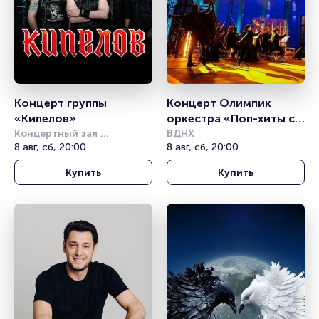
Концерт группы 
Концерт Олимпик 
«Кипелов»
оркестра «Поп-хиты с 
Концертный зал 
симфоническим 
ВДНХ
Фестивальный
8 авг, сб, 20:00
8 авг, сб, 20:00
оркестром»
Купить
Купить