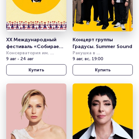
XX Международный 
Концерт группы 
фестиваль «Собираем 
Градусы. Summer Sound
друзей»
Консерватория им. 
Ракушка в 
Чайковского
9 авг - 24 авг
Александровском саду
9 авг, вс, 19:00
Купить
Купить