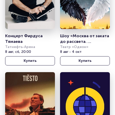
Концерт Фирдуса 
Шоу «Москва от заката 
Тямаева
до рассвета. 
Татнефть-Арена
Гастрономический 
Театр «Одеон»
8 авг, сб, 20:00
8 авг - 4 окт
мюзикл»
Купить
Купить