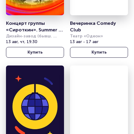
Концерт группы 
Вечеринка Comedy 
«Сироткин». Summer 
Club
Sound
Дизайн-завод (бывш. 
Театр «Одеон»
Урбан)
13 авг, чт, 19:30
13 авг - 17 авг
Купить
Купить