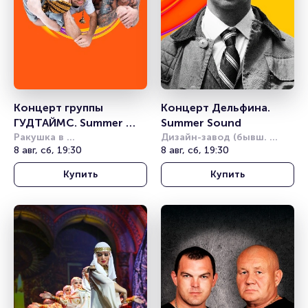
Концерт группы 
Концерт Дельфина. 
ГУДТАЙМС. Summer 
Summer Sound
Sound
Ракушка в 
Дизайн-завод (бывш. 
Александровском саду
8 авг, сб, 19:30
Урбан)
8 авг, сб, 19:30
Купить
Купить