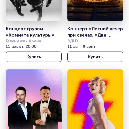
Концерт группы 
Концерт «Летний вечер 
«Комната культуры»
при свечах. «Два 
Геленджик Арена
рояля»
ВДНХ
11 авг, вт, 20:00
11 авг - 9 сент
Купить
Купить