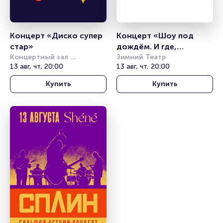
Концерт «Диско супер 
Концерт «Шоу под 
стар»
дождём. И где,
Концертный зал 
…,счастье?»
Зимний Театр
Фестивальный
13 авг, чт, 20:00
13 авг, чт, 20:00
Купить
Купить