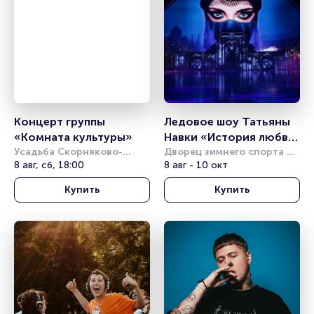
Концерт группы 
Ледовое шоу Татьяны 
«Комната культуры»
Навки «История любви 
Усадьба Скорняково-
Шахерезады»
Дворец зимнего спорта 
Архангельское
8 авг, сб, 18:00
Айсберг (Сочи)
8 авг - 10 окт
Купить
Купить