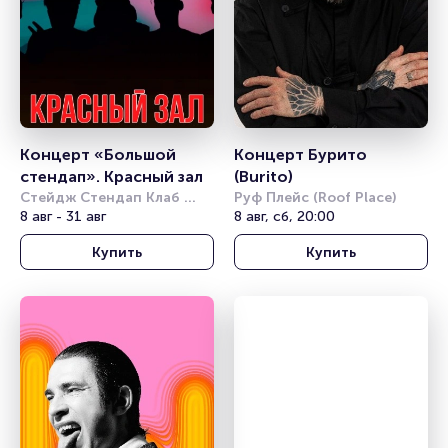
Концерт «Большой 
Концерт Бурито 
стендап». Красный зал
(Burito)
Стейдж Стендап Клаб 
Руф Плейс (Roof Place)
(Stage StandUp Club)
8 авг - 31 авг
8 авг, сб, 20:00
Купить
Купить