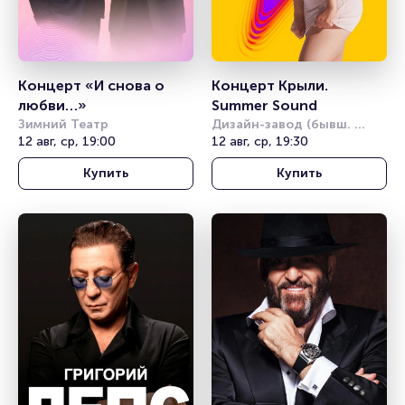
Концерт «И снова о 
Концерт Крыли. 
любви…»
Summer Sound
Зимний Театр
Дизайн-завод (бывш. 
12 авг, ср, 19:00
Урбан)
12 авг, ср, 19:30
Купить
Купить