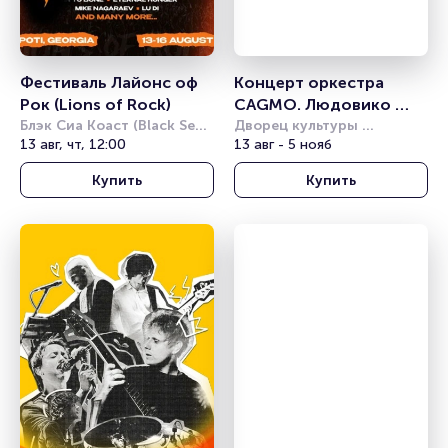
Фестиваль Лайонс оф 
Концерт оркестра 
Рок (Lions of Rock)
CAGMO. Людовико 
Блэк Сиа Коаст (Black Sea 
Эйнауди. Концерт при 
Дворец культуры 
coast (Poti))
13 авг, чт, 12:00
железнодорожников 
13 авг - 5 нояб
свечах
(Новосибирск)
Купить
Купить