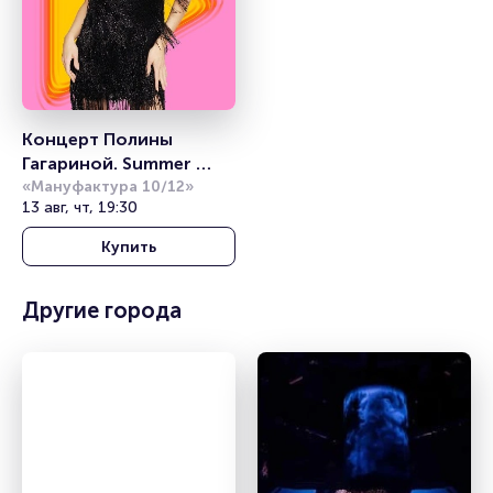
Концерт Полины 
Гагариной. Summer 
Sound
«Мануфактура 10/12»
13 авг, чт, 19:30
Купить
Другие города