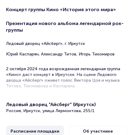
Концерт группы Кино «История этого мира»
Презентация нового альбома легендарной рок-
группы
Ледовый дворец «Айсберг», г. Иркутск
Юрий Каспарян, Александр Титов, Игорь Тихомиров
2 октября 2024 года возрожденная легендарная группа
«Кино» даст концерт в Иркутске. На сцене Ледового
дворца «Айсберг» оживет голос Виктора Цоя и музыка
Титова, Тихомирова и Каспаряна.
В 2019-м году сын Виктора Цоя в буквальном смысле
воплотил в реальность легендарный фанатский лозунг
Ледовый дворец "Айсберг" (Иркутск)
«Цой жив!». Теперь он и правда жив, он живет на
Россия, Иркутск, улица Лермонтова, 255/1
концертах и шоу, где звучит его голос, где можно увидеть
его фото и видео из кинохроник и личного видеоархива
музыканта, где снова, спустя много лет звучит музыка
«Кино».
Расписание площадки
Об участнике