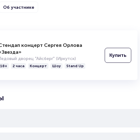
Подробнее о том, как вернуть, сдать или продать биле
Об участнике
читайте в разделах:
Продать билет
Брокерам
Организаторам
Стендап концерт Сергея Орлова
еля 1980 г. (41 год), Ростов-на-Дону, Россия.
«Звезда»
Купить
Ледовый дворец "Айсберг" (Иркутск)
российским автором и исполнителем песен, рэпером, саунд-про
18+
2 часа
Концерт
Шоу
Stand Up
, телеведущим, совладельцем лейбла «Gazgolder». Также изве
, Dead Василь. Участвовал в группах «Уличные звуки», «Психолир
вником на телешоу «Голос» и «Голос. Дети». Был ведущим на ра
ьбомов.
ы