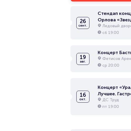
Стендап конц
Орлова «Звез
26
Ледовый дворе
сент.
сб
19:00
Концерт Баст
19
Фетисов Арен
авг.
ср
20:00
Концерт «Ура
Лучшее. Гаст
16
ДС Труд
окт.
пт
19:00