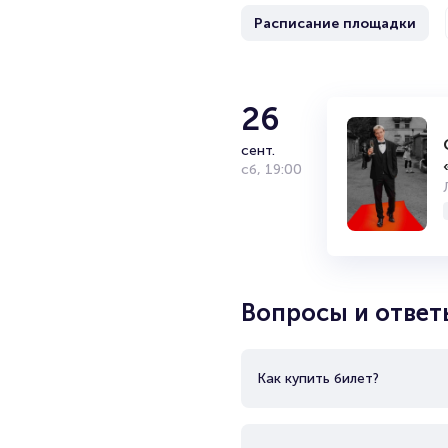
Расписание площадки
Баста
26
сент.
Дата и место рождения: 20 апр
сб
,
19:00
Василий Вакуленко является 
кинорежиссёром, сценаристом
Хрю, Баста Бастилио, Ноггано
Неоднократно выступал наста
дискографии 18 студийных ал
Вопросы и ответ
Как купить билет?