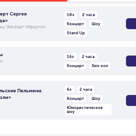
ерт Сергея
18+
2 часа
да»
Концерт
Шоу
ц "Айсберг" (Иркутск)
Stand Up
ы
16+
2 часа
а
Концерт
Хип-хоп
6+
2 часа
льские Пельмени.
роли»
Концерт
Шоу
Юмористическое
шоу