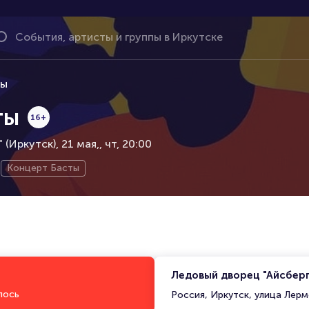
ты
ты
16+
(Иркутск), 21 мая,
чт, 20:00
Концерт Басты
Ледовый дворец "Айсберг
лось
Россия, Иркутск, улица Лерм