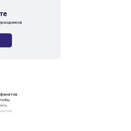
те
праздников
х фанатов
чтобы
нять
иятия.