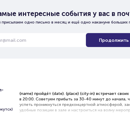
амые интересные события у вас в поч
 присылаем одно письмо в месяц и ещё одно накануне больших 
Продолжить
п-
{name} пройдёт {date}. {place} {city-in} встречает свои
в 20:00. Советуем прибыть за 30-40 минут до начала, 
успеть проникнуться предконцертной атмосферой, за
кутск)
удобные позиции в зале и настроиться на волну меропр
Рекомендации по выбору мест