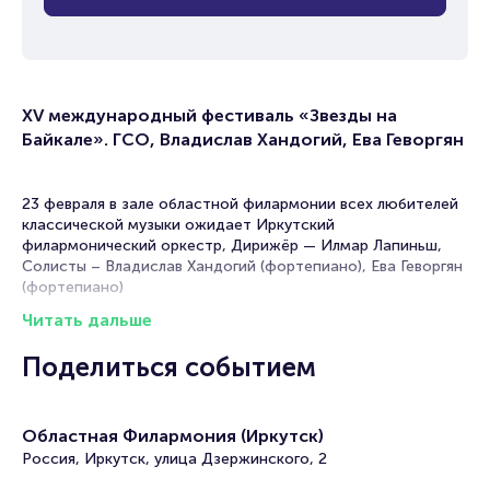
XV международный фестиваль «Звезды на
Байкале». ГСО, Владислав Хандогий, Ева Геворгян
23 февраля в зале областной филармонии всех любителей
классической музыки ожидает Иркутский
филармонический оркестр, Дирижёр — Илмар Лапиньш,
Солисты – Владислав Хандогий (фортепиано), Ева Геворгян
(фортепиано)
Читать дальше
В программе концерта прозвучат фрагменты произведения
Фридерика Шопена и Сергея Рахманинова.
Поделиться событием
Музыканты часто гастролируют, давая концерты не только
в разных городах России, но и в Европе и Азии, странах
СНГ.
Областная Филармония (Иркутск)
Россия, Иркутск, улица Дзержинского, 2
Часто оркестр своей игрой сопровождает театральные
постановки, участвует в концертах филармонии. Не