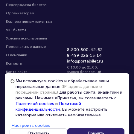
Перепродажа билетов
Организаторам
Корпоративным клиентам
VIP-билеты
Условия использования
Персональные данные
8-800-500-42-62
О компании
8-499-226-15-14
info@portalbilet.ru
Контакты
С 10:00 до 21:00
,
Карта сайта
звонок бесплатный
Управление cookies
Все площадки
Мы используем cookies и обрабатываем ваши
персональные данные
(IP-адрес, данные о
посещении страниц)
для работы сайта, аналитики и
Главная
|
Иркутск
рекламы. Нажимая «Принять», вы соглашаетесь с
Политикой cookies
и
Политикой
конфиденциальности
. Вы можете настроить
категории или отклонить необязательные.
Настроить cookies
© 2020 -
2026
portalbilet.ru
Все права защищены
Отклонить
Принять