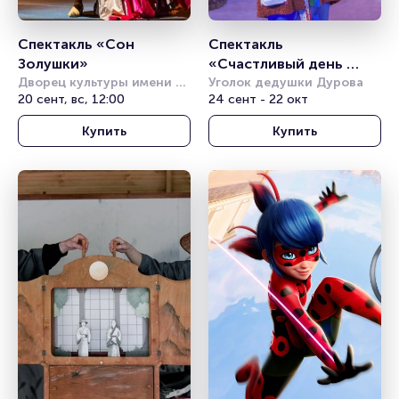
Спектакль «Сон 
Спектакль 
Золушки»
«Счастливый день 
Дворец культуры имени 
Емели»
Уголок дедушки Дурова
Горбунова
20 сент, вс, 12:00
24 сент - 22 окт
Купить
Купить