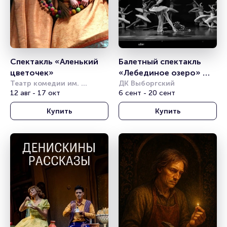
Спектакль «Аленький 
Балетный спектакль 
цветочек»
«Лебединое озеро» 
Театр комедии им. 
(Гастроли Театра 
ДК Выборгский
Акимова
12 авг - 17 окт
6 сент - 20 сент
Детского Балета) 
Купить
Купить