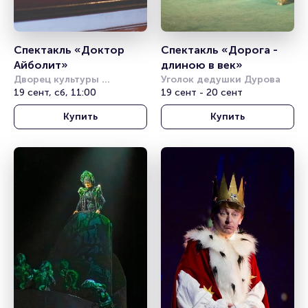
Спектакль «Доктор 
Спектакль «Дорога - 
Айболит»
длиною в век»
Дворец культуры 
Уголок дедушки Дурова
железнодорожников 
19 сент, сб, 11:00
19 сент - 20 сент
(Новосибирск)
Купить
Купить