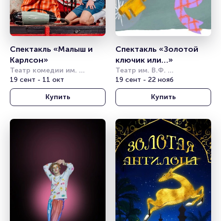
Спектакль «Малыш и 
Спектакль «Золотой 
Карлсон»
ключик или…»
Театр комедии им. 
Театр им. В.Ф. 
Акимова
19 сент - 11 окт
Комиссаржевской
19 сент - 22 нояб
Купить
Купить