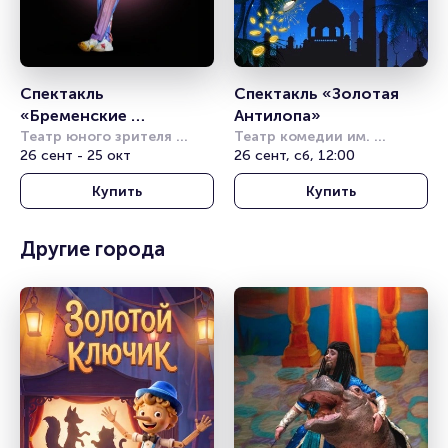
Спектакль 
Спектакль «Золотая 
«Бременские 
Антилопа»
музыканты»
Театр юного зрителя 
Театр комедии им. 
имени А.А. Брянцева
26 сент - 25 окт
Акимова
26 сент, сб, 12:00
Купить
Купить
Другие города