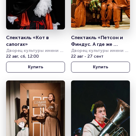
Спектакль «Кот в 
Спектакль «Петсон и 
сапогах»
Финдус. А где же 
Дворец культуры имени 
Юсси?» (Театр Комикс)
Дворец культуры имени 
Горбунова
22 авг, сб, 12:00
Горбунова
22 авг - 27 сент
Купить
Купить