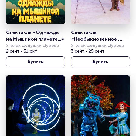
Спектакль «Однажды 
Спектакль 
на Мышиной планете...»
«Необыкновенное 
Уголок дедушки Дурова
путешествие»
Уголок дедушки Дурова
2 сент - 31 окт
3 сент - 25 сент
Купить
Купить