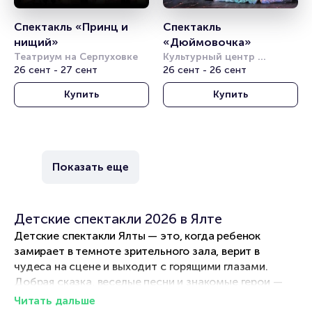
Спектакль «Принц и 
Спектакль 
нищий»
«Дюймовочка»
Театриум на Серпуховке
Культурный центр 
26 сент - 27 сент
"Вдохновение"
26 сент - 26 сент
Купить
Купить
Показать еще
Детские спектакли 2026 в Ялте
Детские спектакли Ялты — это, когда ребенок
замирает в темноте зрительного зала, верит в
чудеса на сцене и выходит с горящими глазами.
Добрая сказка, веселые песни и знакомые герои —
вот что нужно для семейного выходного. В афишу
Читать дальше