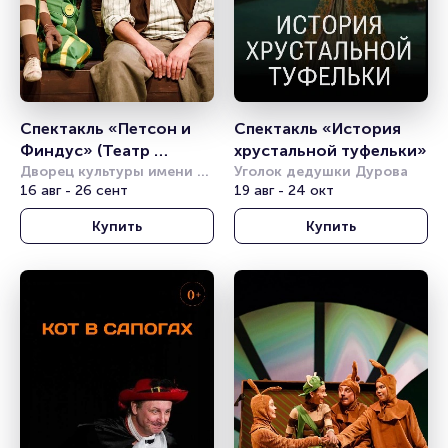
Спектакль «Петсон и 
Спектакль «История 
Финдус» (Театр 
хрустальной туфельки»
Комикс)
Дворец культуры имени 
Уголок дедушки Дурова
Горбунова
16 авг - 26 сент
19 авг - 24 окт
Купить
Купить