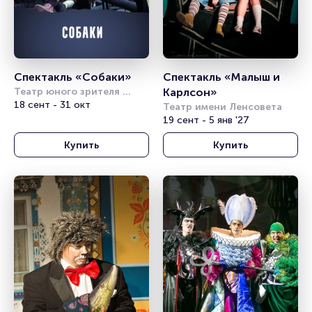
Спектакль «Собаки»
Спектакль «Малыш и 
Театр юного зрителя 
Карлсон»
имени А.А. Брянцева
18 сент - 31 окт
Театр имени Ленсовета
19 сент - 5 янв '27
Купить
Купить