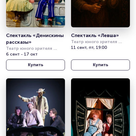
Спектакль «Денискины 
Спектакль «Левша»
рассказы»
Театр юного зрителя 
имени А.А. Брянцева
11 сент, пт, 19:00
Театр юного зрителя 
имени А.А. Брянцева
6 сент - 17 окт
Купить
Купить