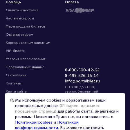
Помощь
Оплата
Оплата и доставка
Частые вопросы
Перепродажа билетов
Организаторам
Корпоративным клиентам
VIP-билеты
Условия использования
Персональные данные
8-800-500-42-62
О компании
8-499-226-15-14
info@portalbilet.ru
Контакты
С 10:00 до 21:00
,
Карта сайта
звонок бесплатный
Управление cookies
Все площадки
Мы используем cookies и обрабатываем ваши
персональные данные
(IP-адрес, данные о
посещении страниц)
для работы сайта, аналитики и
Главная
|
Ялта
рекламы. Нажимая «Принять», вы соглашаетесь с
Политикой cookies
и
Политикой
конфиденциальности
. Вы можете настроить