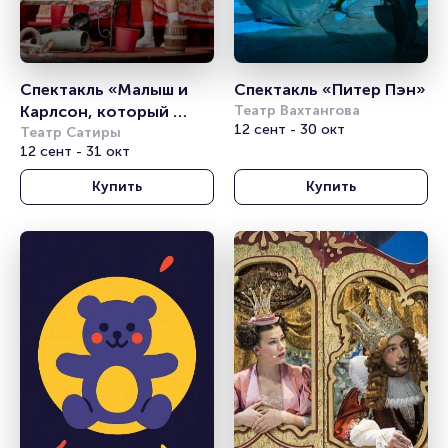
Спектакль «Малыш и 
Спектакль «Питер Пэн»
Карлсон, который 
Театр Вахтангова
12 сент - 30 окт
живет на крыше»
Театр Сатиры
12 сент - 31 окт
Купить
Купить