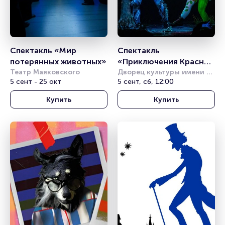
Спектакль «Мир 
Спектакль 
потерянных животных»
«Приключения Красной 
Театр Маяковского
Шапочки, или Правила 
Дворец культуры имени 
5 сент - 25 окт
Горбунова
5 сент, сб, 12:00
дорожного движения»
Купить
Купить