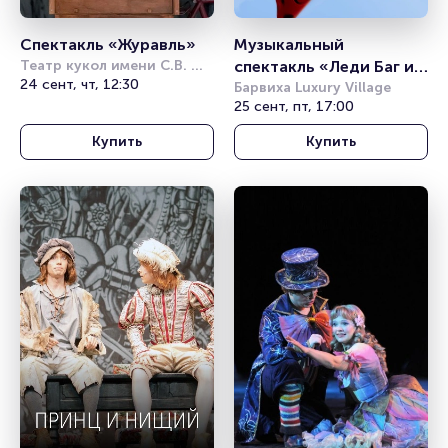
Спектакль «Журавль»
Музыкальный 
Театр кукол имени С.В. 
спектакль «Леди Баг и 
Образцова
24 сент, чт, 12:30
Супер Кот»
Барвиха Luxury Village
25 сент, пт, 17:00
Купить
Купить