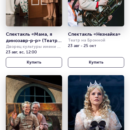
Спектакль «Мама, я 
Спектакль «Незнайка» 
динозавр-р-р» (Театр 
Театр на Бронной
23 авг - 25 окт
Комикс)
Дворец культуры имени 
Горбунова
23 авг, вс, 12:00
Купить
Купить