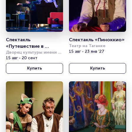
Спектакль 
Спектакль «Пиноккио» 
«Путешествие в 
Театр на Таганке
15 авг - 23 янв '27
космос» (Театр 
Дворец культуры имени 
Горбунова
15 авг - 20 сент
Комикс)
Купить
Купить