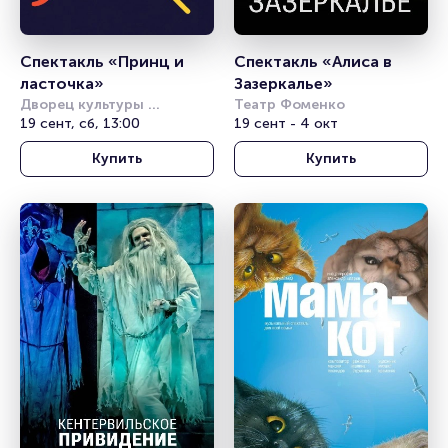
Спектакль «Принц и 
Спектакль «Алиса в 
ласточка»
Зазеркалье»
Дворец культуры 
Театр Фоменко
железнодорожников 
19 сент, сб, 13:00
19 сент - 4 окт
(Новосибирск)
Купить
Купить