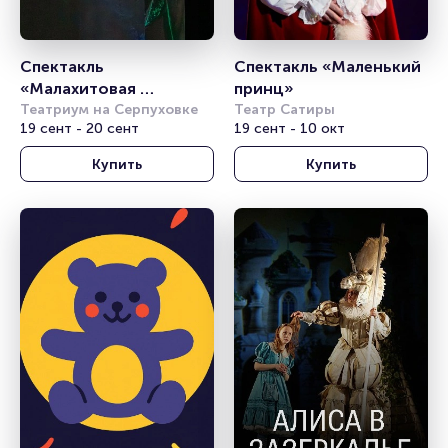
Спектакль 
Спектакль «Маленький 
«Малахитовая 
принц»
шкатулка»
Театриум на Серпуховке
Театр Сатиры
19 сент - 20 сент
19 сент - 10 окт
Купить
Купить