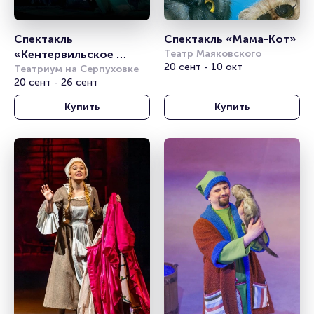
Спектакль 
Спектакль «Мама-Кот» 
«Кентервильское 
Театр Маяковского
20 сент - 10 окт
привидение»
Театриум на Серпуховке
20 сент - 26 сент
Купить
Купить