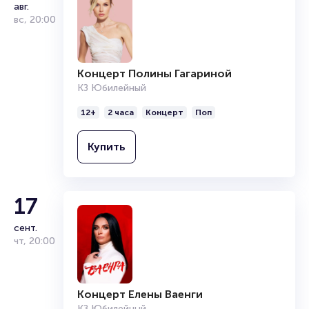
авг.
вс
,
20:00
Концерт Полины Гагариной
КЗ Юбилейный
12+
2 часа
Концерт
Поп
Купить
17
сент.
чт
,
20:00
Концерт Елены Ваенги
КЗ Юбилейный