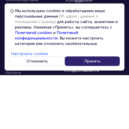
Частые вопросы
Мы используем cookies и обрабатываем ваши
персональные данные
(IP-адрес, данные о
Перепродажа билетов
посещении страниц)
для работы сайта, аналитики и
Организаторам
рекламы. Нажимая «Принять», вы соглашаетесь с
Корпоративным клиентам
Политикой cookies
и
Политикой
конфиденциальности
. Вы можете настроить
VIP-билеты
категории или отклонить необязательные.
Условия использования
Настроить cookies
Персональные данные
8-800-500-42-62
Отклонить
Принять
О компании
8-499-226-15-14
info@portalbilet.ru
Контакты
С 10:00 до 21:00
,
Карта сайта
звонок бесплатный
Управление cookies
Все площадки
Главная
|
Ялта