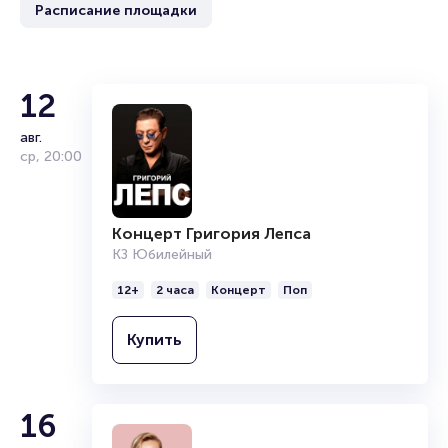
Расписание площадки
12
авг.
ср
,
20:00
Концерт Григория Лепса
КЗ Юбилейный
12+
2 часа
Концерт
Поп
Купить
16