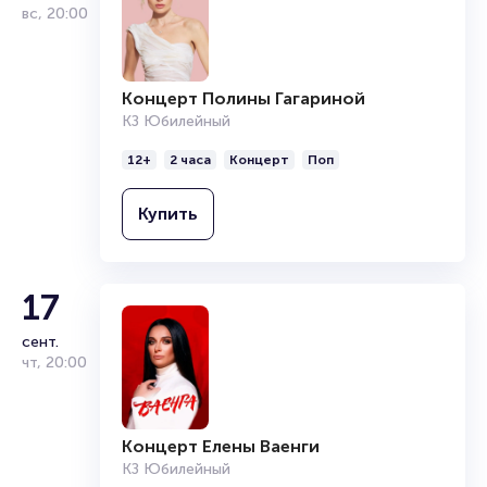
вс
,
20:00
Концерт Полины Гагариной
КЗ Юбилейный
12+
2 часа
Концерт
Поп
Купить
17
сент.
чт
,
20:00
Концерт Елены Ваенги
КЗ Юбилейный