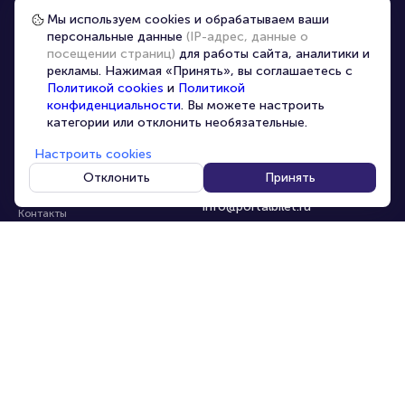
Частые вопросы
Мы используем cookies и обрабатываем ваши
персональные данные
(IP-адрес, данные о
Перепродажа билетов
посещении страниц)
для работы сайта, аналитики и
Организаторам
рекламы. Нажимая «Принять», вы соглашаетесь с
Корпоративным клиентам
Политикой cookies
и
Политикой
конфиденциальности
. Вы можете настроить
VIP-билеты
категории или отклонить необязательные.
Условия использования
Настроить cookies
Персональные данные
8-800-500-42-62
Отклонить
Принять
О компании
8-499-226-15-14
info@portalbilet.ru
Контакты
С 10:00 до 21:00
,
Карта сайта
звонок бесплатный
Управление cookies
Все площадки
Главная
|
Ялта