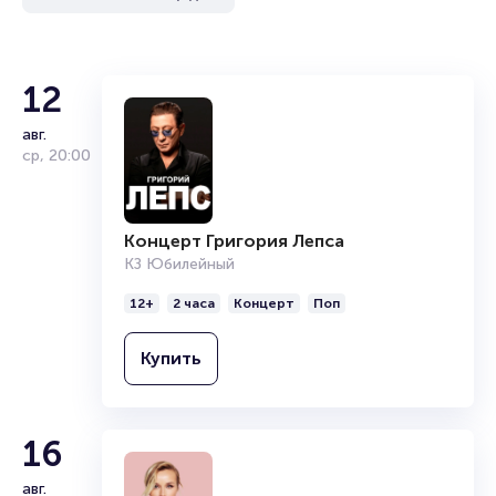
12
авг.
ср
,
20:00
Концерт Григория Лепса
КЗ Юбилейный
12+
2 часа
Концерт
Поп
Купить
16
авг.