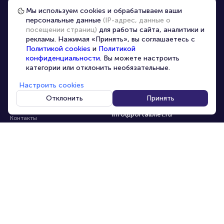
Частые вопросы
Мы используем cookies и обрабатываем ваши
персональные данные
(IP-адрес, данные о
Перепродажа билетов
посещении страниц)
для работы сайта, аналитики и
Организаторам
рекламы. Нажимая «Принять», вы соглашаетесь с
Корпоративным клиентам
Политикой cookies
и
Политикой
конфиденциальности
. Вы можете настроить
VIP-билеты
категории или отклонить необязательные.
Условия использования
Настроить cookies
Персональные данные
8-800-500-42-62
Отклонить
Принять
О компании
8-499-226-15-14
info@portalbilet.ru
Контакты
С 10:00 до 21:00
,
Карта сайта
звонок бесплатный
Управление cookies
Все площадки
Главная
|
Ялта