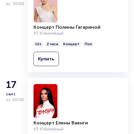
вс
,
20:00
Концерт Полины Гагариной
КЗ Юбилейный
12+
2 часа
Концерт
Поп
Купить
17
сент.
чт
,
20:00
Концерт Елены Ваенги
КЗ Юбилейный