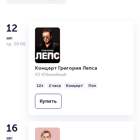
12
авг.
ср
,
20:00
Концерт Григория Лепса
КЗ Юбилейный
12+
2 часа
Концерт
Поп
Купить
16
авг.