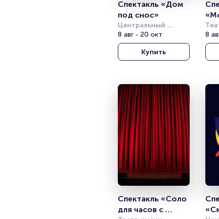
Спектакль «Дом 
Спе
под снос»
«Мо
Центральный 
кру
Теа
академический 
8 авг - 20 окт
Мос
8 ав
театр Российской 
Купить
Армии
Спектакль «Соло 
Спе
для часов с 
«С