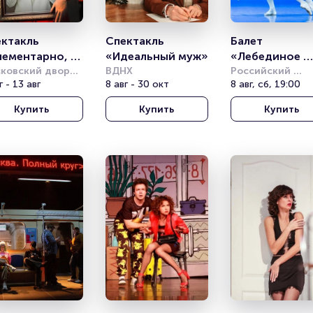
ктакль 
Спектакль 
Балет 
ементарно, 
«Идеальный муж»
«Лебединое 
сон! Дело о 
ковский дворец 
ВДНХ
озеро» Валент
Российский 
одёжи
г - 13 авг
8 авг - 30 окт
академический 
8 авг, сб, 19:00
аке Б.»
Грищенко
молодёжный теа
Купить
Купить
Купить
(РАМТ)