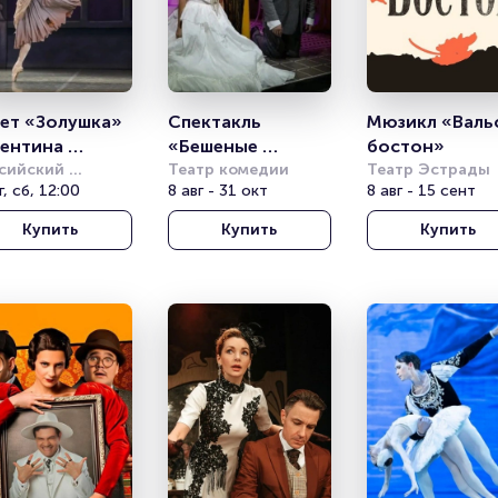
ет «Золушка» 
Спектакль 
Мюзикл «Валь
ентина 
«Бешеные 
бостон»
ищенко
сийский 
деньги»
Театр комедии
Театр Эстрады
демический 
г, сб, 12:00
8 авг - 31 окт
8 авг - 15 сент
одёжный театр 
Купить
Купить
Купить
МТ)