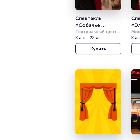
Спектакль 
Спе
«Собачье 
«Эл
сердце»
Театральный центр 
Хад
Мос
на Страстном
8 авг - 22 авг
мол
8 ав
соб
Купить