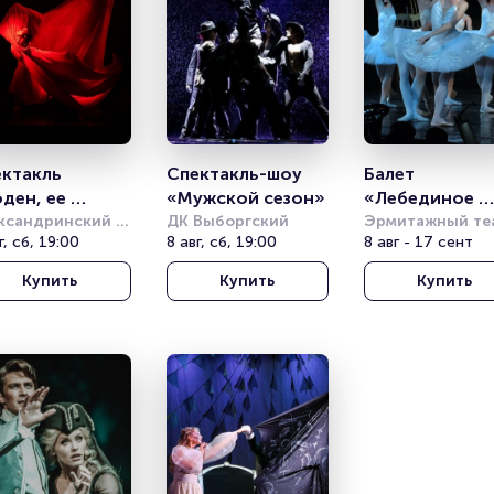
ктакль 
Спектакль-шоу 
Балет 
ден, ее 
«Мужской сезон»
«Лебединое 
ный идол» 
ксандринский 
ДК Выборгский
озеро» 
Эрмитажный те
тр
г, сб, 19:00
8 авг, сб, 19:00
8 авг - 17 сент
атр балета Б. 
Классический 
фмана)
балет с 
Купить
Купить
Купить
видеоэффекта
(«Санкт-
Петербургский
Балет»)