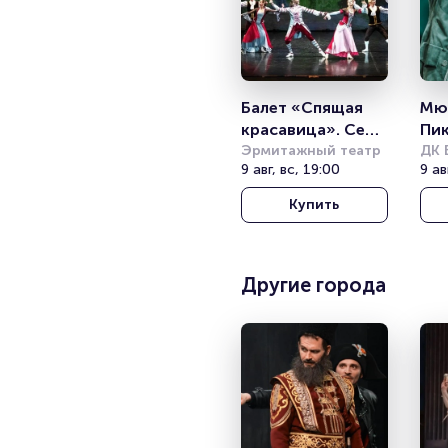
Балет «Спящая 
Мюз
красавица». Сен-
Пи
Мишель
Эрмитажный театр
ДК 
9 авг, вс, 19:00
9 ав
Купить
Другие города