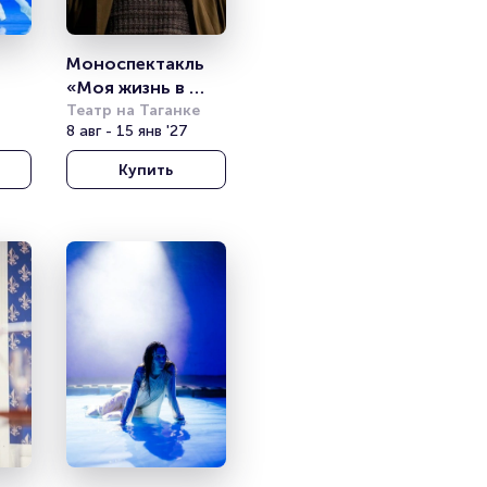
Моноспектакль 
«Моя жизнь в 
ина 
искусстве. 
Театр на Таганке
8 авг - 15 янв '27
Василий 
тр 
Уриевский»
Купить