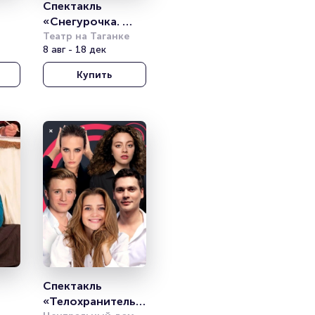
Спектакль 
«Снегурочка. 
Театр на Таганке
16+» 
8 авг - 18 дек
Купить
Спектакль 
«Телохранительн