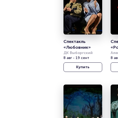
Спектакль 
Спе
«Любовник»
«Ро
ДК Выборгский
веч
Але
8 авг - 19 сент
теа
8 ав
(Те
Эй
Купить