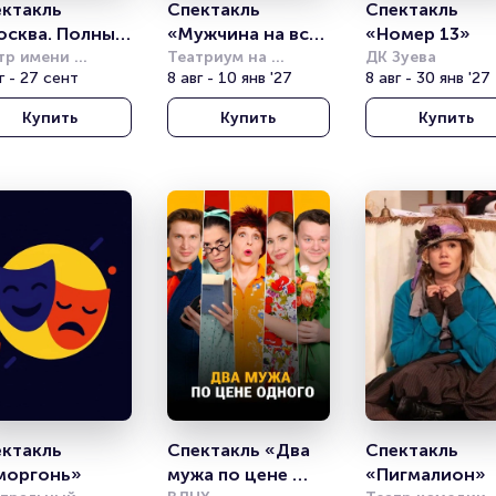
ктакль 
Спектакль 
Спектакль 
сква. Полный 
«Мужчина на все 
«Номер 13»
г»
тр имени 
руки»
Театриум на 
ДК Зуева
совета
г - 27 сент
Серпуховке
8 авг - 10 янв '27
8 авг - 30 янв '27
Купить
Купить
Купить
ктакль 
Спектакль «Два 
Спектакль 
моргонь»
мужа по цене 
«Пигмалион»