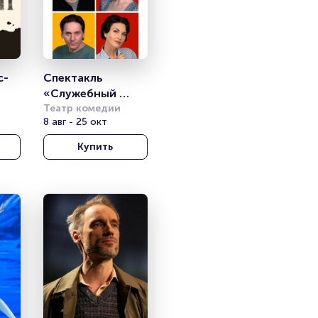
с-
Спектакль 
«Служебный 
роман»
Театр комедии
8 авг - 25 окт
Купить