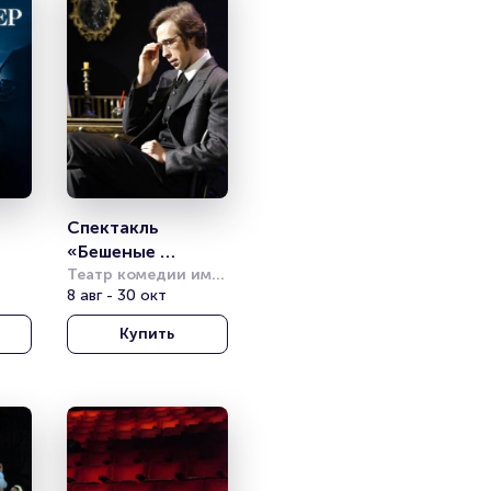
Спектакль 
«Бешеные 
деньги»
Театр комедии им. 
Акимова
8 авг - 30 окт
Купить