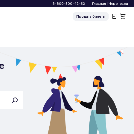
8-800-500-42-62
Главная
|
Череповец
Продать
билеты
е