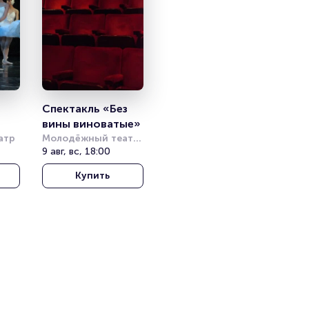
Спектакль «Без 
вины виноватые»
атр
Молодёжный театр 
на Фонтанке
9 авг, вс, 18:00
Купить
ми 
 