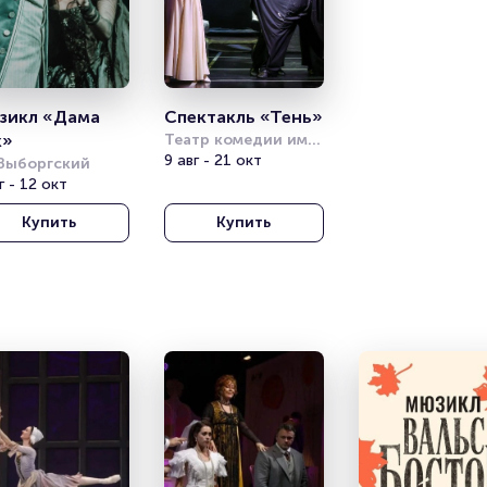
икл «Дама 
Спектакль «Тень»
к»
Театр комедии им. 
Акимова
9 авг - 21 окт
Выборгский
г - 12 окт
Купить
Купить