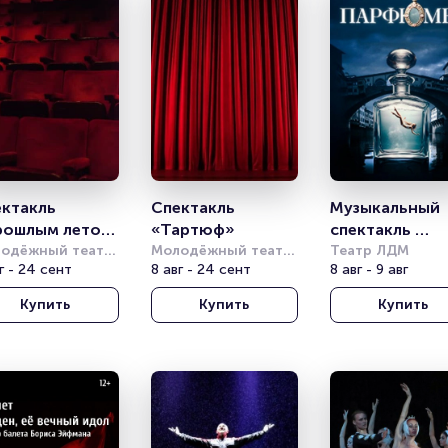
ктакль 
Спектакль 
Музыкальный 
ошлым летом 
«Тартюф»
спектакль 
улимске»
одёжный театр 
Молодёжный театр 
«Парфюмер»
Театр ЛДМ
Фонтанке
г - 24 сент
на Фонтанке
8 авг - 24 сент
8 авг - 9 авг
Купить
Купить
Купить