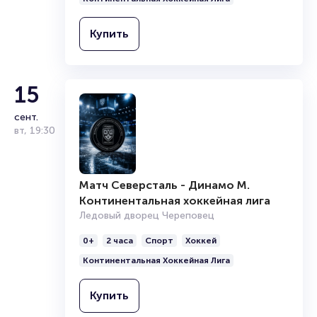
Ледовый дворец Череповец
0+
2 часа
Спорт
Хоккей
Купить
Континентальная Хоккейная Лига
Купить
15
сент.
вт
,
19:30
Матч Северсталь - Динамо М.
Континентальная хоккейная лига
Ледовый дворец Череповец
0+
2 часа
Спорт
Хоккей
Континентальная Хоккейная Лига
Купить