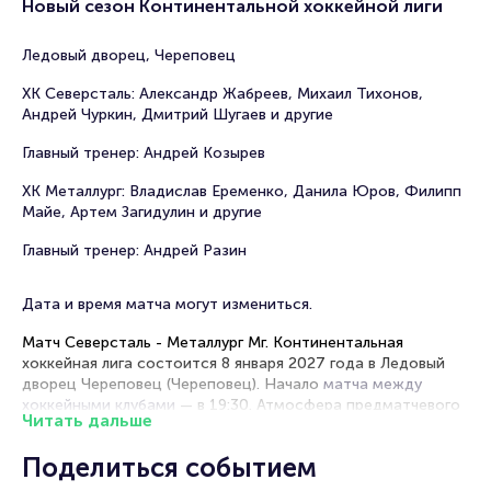
Новый сезон Континентальной хоккейной лиги
Ледовый дворец, Череповец
ХК Северсталь: Александр Жабреев, Михаил Тихонов,
Андрей Чуркин, Дмитрий Шугаев и другие
Главный тренер: Андрей Козырев
ХК Металлург: Владислав Еременко, Данила Юров, Филипп
Майе, Артем Загидулин и другие
Главный тренер: Андрей Разин
Дата и время матча могут измениться.
Матч Северсталь - Металлург Мг. Континентальная
хоккейная лига состоится 8 января 2027 года в Ледовый
дворец Череповец (Череповец). Начало
матча между
хоккейными клубами
— в 19:30. Атмосфера предматчевого
Читать дальше
напряжения вас точно захватит! Рекомендуем прибыть
немного заранее, чтобы ощутить ее.
Поделиться событием
ХК Металлург и ХК Северсталь сразятся
в рамках