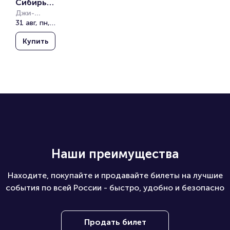
Сибирь - 
Северста
Джи-
Драйв (G-
31 авг, пн, 13:00
ль. 
Drive 
Мемориа
Купить
Арена)
л имени 
Виктора 
Блинова
Наши преимущества
Находите, покупайте и продавайте билеты на лучшие
события по всей России - быстро, удобно и безопасно
Продать билет