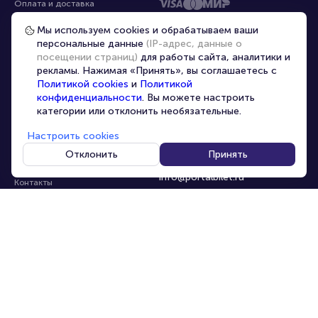
Оплата и доставка
Частые вопросы
Мы используем cookies и обрабатываем ваши
персональные данные
(IP-адрес, данные о
Перепродажа билетов
посещении страниц)
для работы сайта, аналитики и
Организаторам
рекламы. Нажимая «Принять», вы соглашаетесь с
Корпоративным клиентам
Политикой cookies
и
Политикой
конфиденциальности
. Вы можете настроить
VIP-билеты
категории или отклонить необязательные.
Условия использования
Настроить cookies
Персональные данные
8-800-500-42-62
Отклонить
Принять
О компании
8-499-226-15-14
info@portalbilet.ru
Контакты
С 10:00 до 21:00
,
Карта сайта
звонок бесплатный
Управление cookies
Все площадки
Главная
|
Череповец