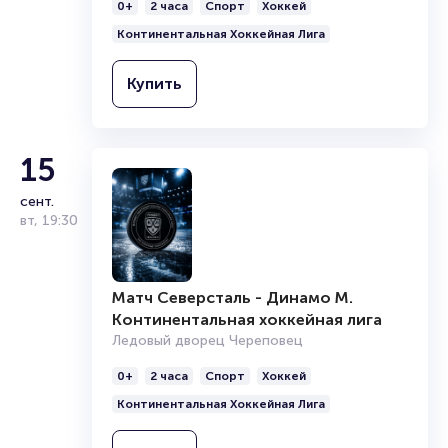
сент.
0+
2 часа
Спорт
Хоккей
Континентальная хоккейная лига
вт
,
19:30
Континентальная Хоккейная Лига
Ледовый дворец Череповец
0+
2 часа
Спорт
Хоккей
Купить
Континентальная Хоккейная Лига
Купить
15
сент.
вт
,
19:30
Матч Северсталь - Динамо М.
Континентальная хоккейная лига
Ледовый дворец Череповец
0+
2 часа
Спорт
Хоккей
Континентальная Хоккейная Лига