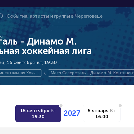
ы
аль - Динамо М.
ная хоккейная лига
ц, 15 сентября
вт, 19:30
инентальная Хокке
Матч Северсталь - Динамо М. Континен
 Лига
я хоккейная лига
15 сентября
Вт
5 января
Вт
2027
19:30
16:00