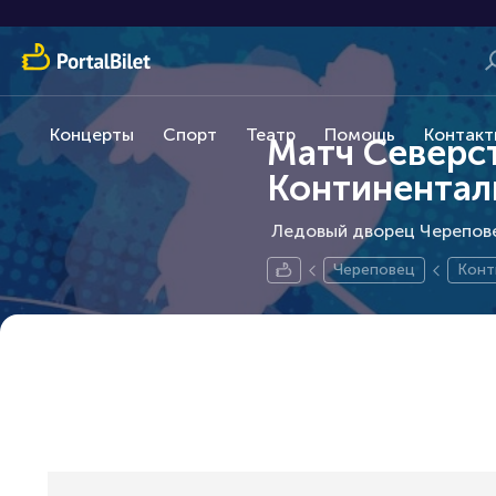
Концерты
Спорт
Театр
Помощь
Контакт
Матч Северст
Континенталь
Ледовый дворец Черепове
Череповец
Конт
йная