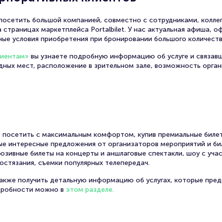
осетить большой компанией, совместно с сотрудниками, коллег
 страницах маркетплейса Portalbilet. У нас актуальная афиша, 
ные условия приобретения при бронировании большого количеств
лиентам»
вы узнаете подробную информацию об услуге и связав
одных мест, расположение в зрительном зале, возможность орга
 посетить с максимальным комфортом, купив премиальные билет
амые интересные предложения от организаторов мероприятий и би
юзивные билеты на концерты и аншлаговые спектакли, шоу с уча
остязания, съемки популярных телепередач.
также получить детальную информацию об услугах, которые пред
дробности можно в
этом разделе.