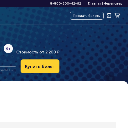
8-800-500-42-62
Главная
|
Череповец
Продать
билеты
0+
Стоимость от
2
2
0
0
₽
Купить билет
тальна