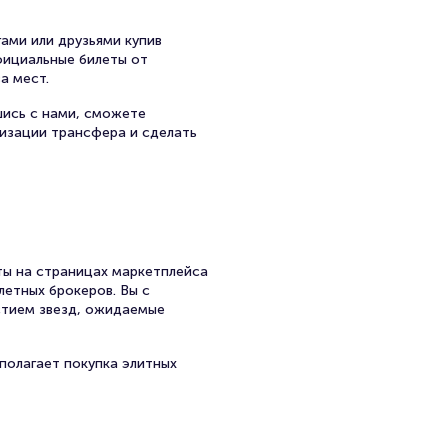
ами или друзьями купив
официальные билеты от
а мест.
шись с нами, сможете
низации трансфера и сделать
ы на страницах маркетплейса
летных брокеров. Вы с
стием звезд, ожидаемые
полагает покупка элитных