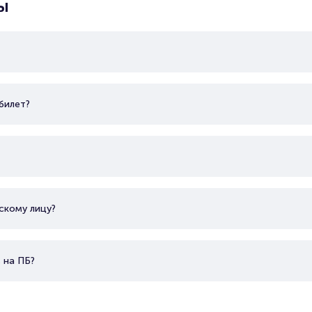
ы
билет?
скому лицу?
 на ПБ?