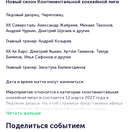
Новый сезон Континентальной хоккейной лиги
Ледовый дворец, Череповец
ХК Северсталь: Александр Жабреев, Михаил Тихонов,
Андрей Чуркин, Дмитрий Шугаев и другие
Главный тренер: Андрей Козырев
ХК Ак Барс: Дмитрий Яшкин, Артём Галимов, Тимур
Билялов, Илья Сафонов и другие
Главный тренер: Зинэтула Билялетдинов
Дата и время матча могут измениться.
Мероприятие относится к категории «континентальная
хоккейная лига» и состоится 12 марта 2027 года в
Ледовом дворце. На этой странице представлена афиша
мероприятия. Продажа билетов онлайн на нашем
Читать дальше
официальном сайте осуществляется без посредников.
Зачастую это единственная возможность достать билет
Поделиться событием
на матч Континентальной Хоккейной Лиги.