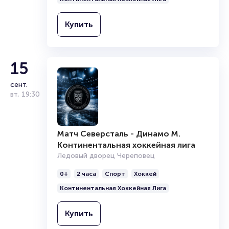
Ледовый дворец Череповец
0+
2 часа
Спорт
Хоккей
Купить
Континентальная Хоккейная Лига
Купить
15
сент.
вт
,
19:30
Матч Северсталь - Динамо М.
Континентальная хоккейная лига
Ледовый дворец Череповец
0+
2 часа
Спорт
Хоккей
Континентальная Хоккейная Лига
Купить