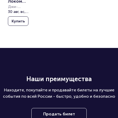
Локомот
ив - 
Джи-
Драйв (G-
30 авг, вс, 15:00
Северста
Drive 
ль. 
Купить
Арена)
Мемориа
л имени 
Виктора 
Блинова
Наши преимущества
Находите, покупайте и продавайте билеты на лучшие
события по всей России - быстро, удобно и безопасно
Продать билет