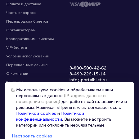
Оплата и доставка
Частые вопросы
Перепродажа билетов
Организаторам
Корпоративным клиентам
VIP-билеты
Условия использования
Персональные данные
8-800-500-42-62
О компании
8-499-226-15-14
info@portalbilet.ru
Контакты
С 10:00 до 21:00
,
Мы используем cookies и обрабатываем ваши
Карта сайта
звонок бесплатный
персональные данные
(IP-адрес, данные о
Управление cookies
Все площадки
посещении страниц)
для работы сайта, аналитики и
рекламы. Нажимая «Принять», вы соглашаетесь с
Политикой cookies
и
Политикой
Главная
|
Череповец
конфиденциальности
. Вы можете настроить
категории или отклонить необязательные.
Настроить cookies