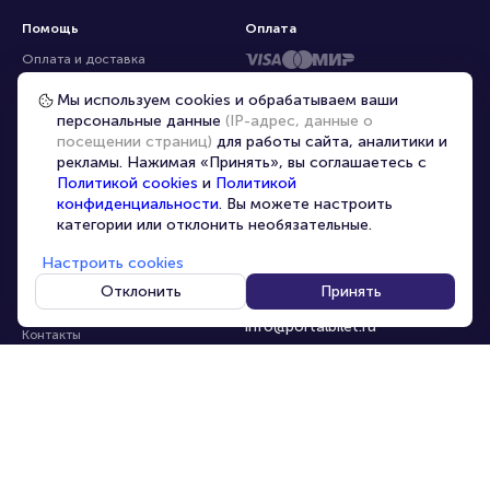
Помощь
Оплата
Оплата и доставка
Частые вопросы
Мы используем cookies и обрабатываем ваши
персональные данные
(IP-адрес, данные о
Перепродажа билетов
посещении страниц)
для работы сайта, аналитики и
Организаторам
рекламы. Нажимая «Принять», вы соглашаетесь с
Корпоративным клиентам
Политикой cookies
и
Политикой
конфиденциальности
. Вы можете настроить
VIP-билеты
категории или отклонить необязательные.
Условия использования
Настроить cookies
Персональные данные
8-800-500-42-62
Отклонить
Принять
О компании
8-499-226-15-14
info@portalbilet.ru
Контакты
С 10:00 до 21:00
,
Карта сайта
звонок бесплатный
Управление cookies
Все площадки
Главная
|
Череповец