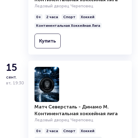
15
Ледовый дворец Череповец
Матч Северсталь - Динамо М.
сент.
0+
2 часа
Спорт
Хоккей
Континентальная хоккейная лига
вт
,
19:30
Континентальная Хоккейная Лига
Ледовый дворец Череповец
0+
2 часа
Спорт
Хоккей
Купить
Континентальная Хоккейная Лига
Купить
15
сент.
вт
,
19:30
Матч Северсталь - Динамо М.
Континентальная хоккейная лига
Ледовый дворец Череповец
0+
2 часа
Спорт
Хоккей