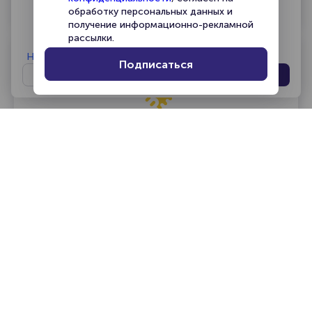
Политикой cookies
и
Политикой
обработку персональных данных и
конфиденциальности
. Вы можете настроить
получение информационно-рекламной
категории или отклонить необязательные.
рассылки.
Настроить cookies
Подписаться
Отклонить
Принять
15 лет опыта и доверия на
билетном рынке
Мы объединяем зрителей, организаторов и
профессиональных продавцов, предлагая
эксклюзивные билеты, которых нет на других
ресурсах