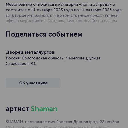
Мероприятие относится к категории «поп и эстрада» и
состоится с 11 октября 2023 года по 11 октября 2023 года
во Дворце металлургов. На этой странице представлена
афиша мероприятия. Продажа билетов онлайн на нашем
официальном сайте осуществляется без посредников.
Зачастую это единственная возможность достать билет
Поделиться событием
на концерт.
В в Череповеце концерты эстрадных исполнителей
Дворец металлургов
проходят часто. Концертные залы на выступлениях
любимых артистов всегда заполнены, поскольку поп-
Россия, Вологодская область, Череповец, улица
музыка любима практически всеми. Легкие мотивы,
Сталеваров, 41
запоминающиеся строки и новый хит уже напевает вся
страна!
Об участнике
В репертуаре поп-певца таких песен всегда несколько,
поэтому решив посетить это мероприятие, вы
гарантированно получите заряд положительных эмоций и
отличного настроения.
артист
Shaman
Световое сопровождение и сценические эффекты
превращают выступления артистов в настоящие шоу,
которые просто нельзя пропустить!
SHAMAN, настоящее имя Ярослав Дронов (род. 22 ноября
1991, Новомосковск) — российский певец, музыкант.