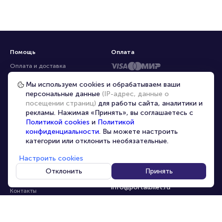
Помощь
Оплата
Оплата и доставка
Частые вопросы
Мы используем cookies и обрабатываем ваши
персональные данные
(IP-адрес, данные о
Перепродажа билетов
посещении страниц)
для работы сайта, аналитики и
Организаторам
рекламы. Нажимая «Принять», вы соглашаетесь с
Корпоративным клиентам
Политикой cookies
и
Политикой
конфиденциальности
. Вы можете настроить
VIP-билеты
категории или отклонить необязательные.
Условия использования
Настроить cookies
Персональные данные
8-800-500-42-62
Отклонить
Принять
О компании
8-499-226-15-14
info@portalbilet.ru
Контакты
С 10:00 до 21:00
,
Карта сайта
звонок бесплатный
Управление cookies
Все площадки