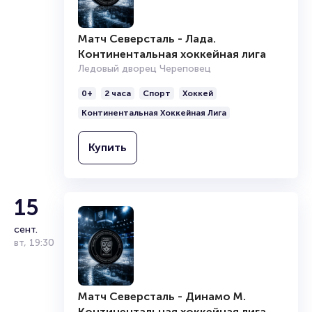
Купить
Матч Северсталь - Лада.
Континентальная хоккейная лига
15
Ледовый дворец Череповец
Матч Северсталь - Динамо М.
сент.
0+
2 часа
Спорт
Хоккей
Континентальная хоккейная лига
вт
,
19:30
Континентальная Хоккейная Лига
Ледовый дворец Череповец
0+
2 часа
Спорт
Хоккей
Купить
Континентальная Хоккейная Лига
Купить
15
сент.
вт
,
19:30
Матч Северсталь - Динамо М.
Континентальная хоккейная лига