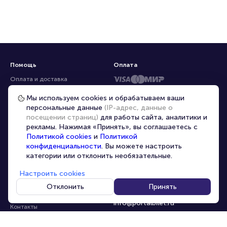
Помощь
Оплата
Оплата и доставка
Частые вопросы
Мы используем cookies и обрабатываем ваши
персональные данные
(IP-адрес, данные о
Перепродажа билетов
посещении страниц)
для работы сайта, аналитики и
Организаторам
рекламы. Нажимая «Принять», вы соглашаетесь с
Корпоративным клиентам
Политикой cookies
и
Политикой
конфиденциальности
. Вы можете настроить
VIP-билеты
категории или отклонить необязательные.
Условия использования
Настроить cookies
Персональные данные
8-800-500-42-62
Отклонить
Принять
О компании
8-499-226-15-14
info@portalbilet.ru
Контакты
С 10:00 до 21:00
,
Карта сайта
звонок бесплатный