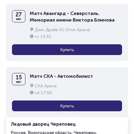
Матч Авангард - Северсталь.
27
авг.
Мемориал имени Виктора Блинова
Джи-Драйв (G-Drive Арена)
чт
19:30
Купить
Матч СКА - Автомобилист
15
авг.
СКА Арена
сб
17:00
Купить
Ледовый дворец Череповец
Россия, Вологодская область, Череповец,