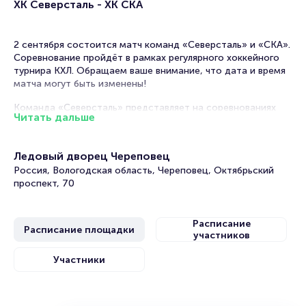
ХК Северсталь - ХК СКА
2 сентября состоится матч команд «Северсталь» и «СКА».
Соревнование пройдёт в рамках регулярного хоккейного
турнира КХЛ. Обращаем ваше внимание, что дата и время
матча могут быть изменены!
Команда «Северсталь» представляет на соревнованиях
Читать дальше
город Череповец. Клуб ведёт свою историю с 18 декабря
1955 года. В Континентальной хоккейной лиге хоккеисты
играют давно и уже успели порадовать болельщиков
Ледовый дворец Череповец
своими победами. Серебряная медаль чемпионата России
Россия, Вологодская область, Череповец, Октябрьский
за сезон 2002/03, второе место на чемпионате России в
проспект, 70
2000/01 и награда «Гроза Авторитетов» за сезон 1997/98-
далеко не полный список знаменитых побед клуба. ХК
также дважды выиграл финский Кубок Паюлахти в 2000 и
Расписание
2006 годах.
Расписание площадки
участников
ХК «СКА» — советский и российский профессиональный
Участники
хоккейный клуб из города Санкт-Петербурга, участник
Континентальной хоккейной лиги. Команда также дважды
становилась обладательницей Кубка Гагарина в игровых
сезонах 2014/2015 и 2016/2017. За успехи на ледяной