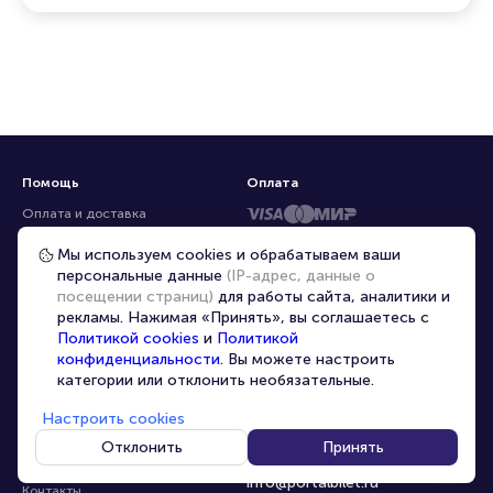
Помощь
Оплата
Оплата и доставка
Частые вопросы
Мы используем cookies и обрабатываем ваши
персональные данные
(IP-адрес, данные о
Перепродажа билетов
посещении страниц)
для работы сайта, аналитики и
Организаторам
рекламы. Нажимая «Принять», вы соглашаетесь с
Корпоративным клиентам
Политикой cookies
и
Политикой
конфиденциальности
. Вы можете настроить
VIP-билеты
категории или отклонить необязательные.
Условия использования
Настроить cookies
Персональные данные
8-800-500-42-62
Отклонить
Принять
О компании
8-499-226-15-14
info@portalbilet.ru
Контакты