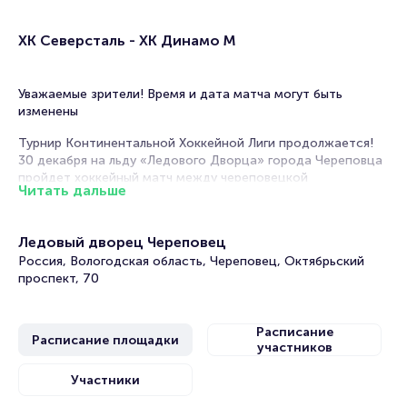
ХК Северсталь - ХК Динамо М
Уважаемые зрители! Время и дата матча могут быть
изменены
Турнир Континентальной Хоккейной Лиги продолжается!
30 декабря на льду «Ледового Дворца» города Череповца
пройдет хоккейный матч между череповецкой
Читать дальше
«Северсталью» и московским «Динамо».
«Северсталь» - профессиональный хоккейный клуб из
Ледовый дворец Череповец
Череповца. Основан 18 декабря 1955 года. Выступает в
Континентальной хоккейной лиге с 2008 года. Трижды эта
Россия, Вологодская область, Череповец, Октябрьский
команда становилась призером чемпионата России и
проспект, 70
четыре раза участвовала в плей-офф розыгрыша Кубка
Гагарина. Помимо этого «Северсталь» также выигрывала
такие награды, как «Кубок Паюлахти», «Кубок Кируны»,
Расписание
Расписание площадки
«Кубок Донбасса» и другие.
участников
Противником череповчан станет легендарный «Динамо».
Участники
Еще во времена СССР клуб собрал внушительную