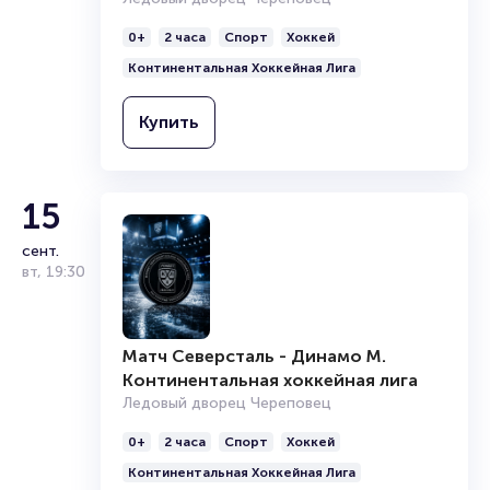
Матч Северсталь - Динамо М.
сент.
0+
2 часа
Спорт
Хоккей
Континентальная хоккейная лига
вт
,
19:30
Континентальная Хоккейная Лига
Ледовый дворец Череповец
0+
2 часа
Спорт
Хоккей
Купить
Континентальная Хоккейная Лига
Купить
15
сент.
вт
,
19:30
Матч Северсталь - Динамо М.
Континентальная хоккейная лига
Ледовый дворец Череповец
0+
2 часа
Спорт
Хоккей
Континентальная Хоккейная Лига