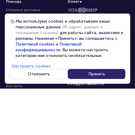
Помощь
Оплата
Оплата и доставка
Частые вопросы
Мы используем cookies и обрабатываем ваши
персональные данные
(IP-адрес, данные о
Перепродажа билетов
посещении страниц)
для работы сайта, аналитики и
Организаторам
рекламы. Нажимая «Принять», вы соглашаетесь с
Корпоративным клиентам
Политикой cookies
и
Политикой
конфиденциальности
. Вы можете настроить
VIP-билеты
категории или отклонить необязательные.
Условия использования
Настроить cookies
Персональные данные
8-800-500-42-62
Отклонить
Принять
О компании
8-499-226-15-14
info@portalbilet.ru
Контакты
С 10:00 до 21:00
,
Карта сайта
звонок бесплатный
Управление cookies
Все площадки
Главная
|
Череповец