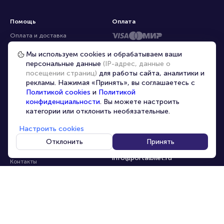
Помощь
Оплата
Оплата и доставка
Частые вопросы
Мы используем cookies и обрабатываем ваши
персональные данные
(IP-адрес, данные о
Перепродажа билетов
посещении страниц)
для работы сайта, аналитики и
Организаторам
рекламы. Нажимая «Принять», вы соглашаетесь с
Корпоративным клиентам
Политикой cookies
и
Политикой
конфиденциальности
. Вы можете настроить
VIP-билеты
категории или отклонить необязательные.
Условия использования
Настроить cookies
Персональные данные
8-800-500-42-62
Отклонить
Принять
О компании
8-499-226-15-14
info@portalbilet.ru
Контакты
С 10:00 до 21:00
,
Карта сайта
звонок бесплатный
Управление cookies
Все площадки
Главная
|
Череповец