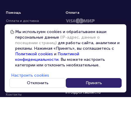
Помощь
Оплата
Оплата и доставка
Частые вопросы
Мы используем cookies и обрабатываем ваши
персональные данные
(IP-адрес, данные о
Перепродажа билетов
посещении страниц)
для работы сайта, аналитики и
Организаторам
рекламы. Нажимая «Принять», вы соглашаетесь с
Корпоративным клиентам
Политикой cookies
и
Политикой
конфиденциальности
. Вы можете настроить
VIP-билеты
категории или отклонить необязательные.
Условия использования
Настроить cookies
Персональные данные
8-800-500-42-62
Отклонить
Принять
О компании
8-499-226-15-14
info@portalbilet.ru
Контакты
С 10:00 до 21:00
,
Карта сайта
звонок бесплатный
Управление cookies
Все площадки
Главная
|
Череповец