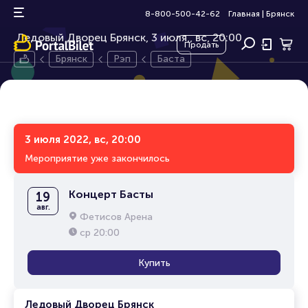
Баста
6+
8-800-500-42-62
Главная
|
Брянск
Ледовый Дворец Брянск, 3 июля,
вс, 20:00
Продать
Брянск
Рэп
Баста
3 июля 2022, вс, 20:00
Мероприятие уже закончилось
Концерт Басты
19
авг.
Фетисов Арена
ср
20:00
Купить
Ледовый Дворец Брянск