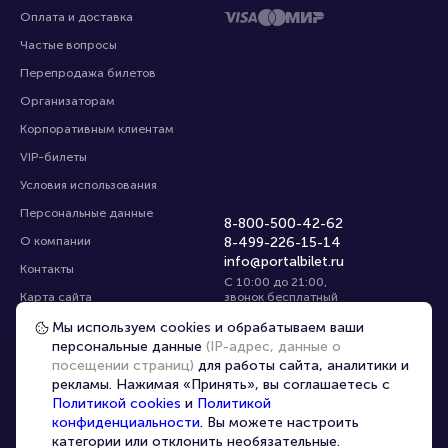
Оплата и доставка
Частые вопросы
Перепродажа билетов
Организаторам
Корпоративным клиентам
VIP-билеты
Условия использования
Персональные данные
8-800-500-42-62
О компании
8-499-226-15-14
info@portalbilet.ru
Контакты
С 10:00 до 21:00
,
Карта сайта
звонок бесплатный
Управление cookies
Все площадки
Мы используем cookies и обрабатываем ваши
персональные данные
(IP-адрес, данные о
посещении страниц)
для работы сайта, аналитики и
Главная
|
Брянск
рекламы. Нажимая «Принять», вы соглашаетесь с
Политикой cookies
и
Политикой
конфиденциальности
. Вы можете настроить
категории или отклонить необязательные.