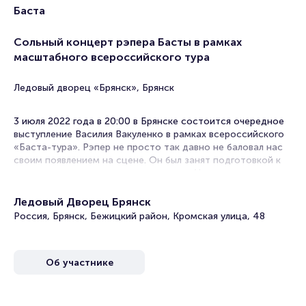
Баста
Сольный концерт рэпера Басты в рамках
масштабного всероссийского тура
Ледовый дворец «Брянск», Брянск
3 июля 2022 года в 20:00 в Брянске состоится очередное
выступление Василия Вакуленко в рамках всероссийского
«Баста-тура». Рэпер не просто так давно не баловал нас
своим появлением на сцене. Он был занят подготовкой к
длительному путешествию по стране. Увидеть и услышать
корифея русского рэпа хотят не только жители столиц.
Ледовый Дворец Брянск
Поэтому обновленная программа – это десятки городов,
Россия, Брянск, Бежицкий район, Кромская улица, 48
песни-классика, новые размышления, старые друзья и те,
кто только проникся вольным духом творчества.
В программе вечера композиции начиная с хитов с
Об участнике
альбома «Баста 1», заканчивая самыми последними
песнями: Моя игра, Урбан, Чистый кайф, Сансара, Я
поднимаюсь над землей, Ты моя вселенная и другими.