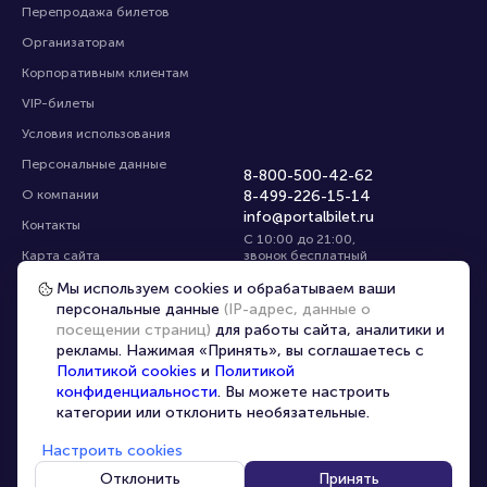
Перепродажа билетов
Организаторам
Корпоративным клиентам
VIP-билеты
Условия использования
Персональные данные
8-800-500-42-62
О компании
8-499-226-15-14
info@portalbilet.ru
Контакты
С 10:00 до 21:00
,
Карта сайта
звонок бесплатный
Управление cookies
Все площадки
Мы используем cookies и обрабатываем ваши
персональные данные
(IP-адрес, данные о
посещении страниц)
для работы сайта, аналитики и
Главная
|
Брянск
рекламы. Нажимая «Принять», вы соглашаетесь с
Политикой cookies
и
Политикой
конфиденциальности
. Вы можете настроить
категории или отклонить необязательные.
Настроить cookies
© 2020 -
2026
portalbilet.ru
Все права защищены
Отклонить
Принять