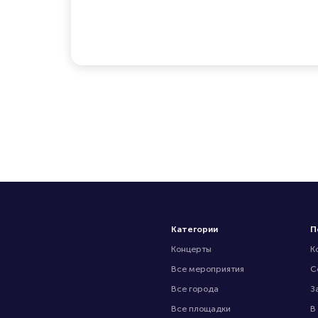
Категории
П
Концерты
К
Все мероприятия
С
Все города
З
Все площадки
В