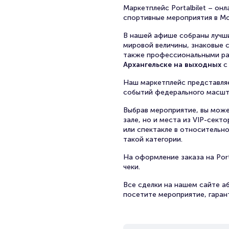
Маркетплейс Portalbilet – о
спортивные мероприятия в Мос
В нашей афише собраны лучши
мировой величины, знаковые 
также профессиональными ра
Архангельске на выходных
с 
Наш маркетплейс представляе
событий федерального масшта
Выбрав мероприятие, вы мож
зале, но и места из VIP-сект
или спектакле в относительн
такой категории.
На оформление заказа на Port
чеки.
Все сделки на нашем сайте аб
посетите мероприятие, гарант