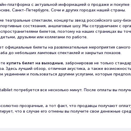
нлайн-платформа с актуальной информацией о продаже и покупке 
кве, Санкт-Петербурге, Сочи и других городах нашей страны.
е театральные спектакли, концерты звезд российского шоу-биз
спортивные состязания, аншлаговые шоу. Мы сотрудничаем с орг
спространителями билетов, поэтому на наших страницах вы то
детьми, друзьями или коллегами по работе.
т официальные билеты на развлекательные мероприятия самого
ба до небольших ламповых спектаклей и закрытых показов.
ете
купить билет на выходные
, забронировав не только станда
ора. Здесь лучший обзор, отличная акустика, а также возможност
ом уединении и пользоваться другими услугами, которые предпол
albilet потребуется все несколько минут. После оплаты вы получ
солютно прозрачные, а тот факт, что продавцы получают оплату
ирует, что в случае его отмены вы получите свои денежные сре