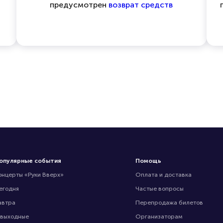
предусмотрен
возврат средств
опулярные события
Помощь
онцерты «Руки Вверх»
Оплата и доставка
егодня
Частые вопросы
автра
Перепродажа билетов
 выходные
Организаторам