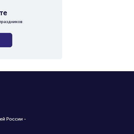
те
праздников
ей России -