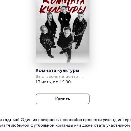
Комната культуры
Выставочный центр 
«Норд Экспо»
13 нояб, пт, 19:00
Купить
выходных
? Один из прекрасных способов провести уикэнд интере
у, матч любимой футбольной команды или даже стать участником