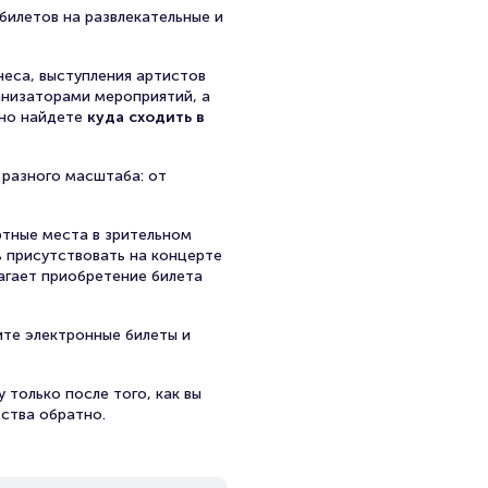
билетов на развлекательные и
неса, выступления артистов
анизаторами мероприятий, а
чно найдете
куда сходить в
 разного масштаба: от
ртные места в зрительном
ь присутствовать на концерте
агает приобретение билета
ите электронные билеты и
 только после того, как вы
дства обратно.