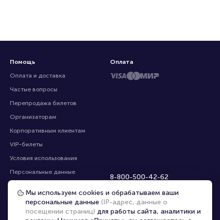
Помощь
Оплата
Оплата и доставка
Частые вопросы
Перепродажа билетов
Организаторам
Корпоративным клиентам
VIP-билеты
Условия использования
Персональные данные
8-800-500-42-62
О компании
8-499-226-15-14
Мы используем cookies и обрабатываем ваши
info@portalbilet.ru
Контакты
персональные данные
(IP-адрес, данные о
С 10:00 до 21:00
,
посещении страниц)
для работы сайта, аналитики и
Карта сайта
звонок бесплатный