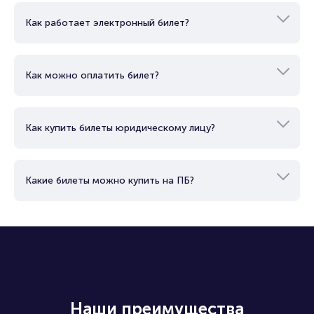
гарантируем подлинность пригласительных.
Как работает электронный билет?
Спешите купить официальные билеты на концерт Олега
Газманова в «Норд-Экспо» чтобы занять самые лучшие
места!
Как можно оплатить билет?
Полезные ссылки
Подробнее о том, как вернуть, сдать или продать билет
читайте в разделах:
Как купить билеты юридическому лицу?
Продать билет
Брокерам
Организаторам
Какие билеты можно купить на ПБ?
Наши преимущества