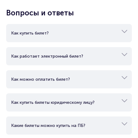
предприниматель, музыкальный
начал использовать название бывшей
продюсер, телеведущий и диджей.
группы для сольных проектов.
Вопросы и ответы
Владеет тенором. Исполняет музыку в
жанрах поп, евроданс, европоп. Первые
выступления проходили в составе группы
«Вася», затем стал членом коллектива
Как купить билет?
«Дядюшка Рэй и компания». Работал
ведущим программы «Хит-Час» на радио
«Европа плюс Самара», а также диджеем
на радиостанциях «Рокс» и «Максимум».
Как работает электронный билет?
Невероятный успех пришел к
исполнителю после участия в группе
«Руки вверх!». После распада группы,
начал сольную карьеру в 2006-м году.
Как можно оплатить билет?
Как купить билеты юридическому лицу?
Какие билеты можно купить на ПБ?