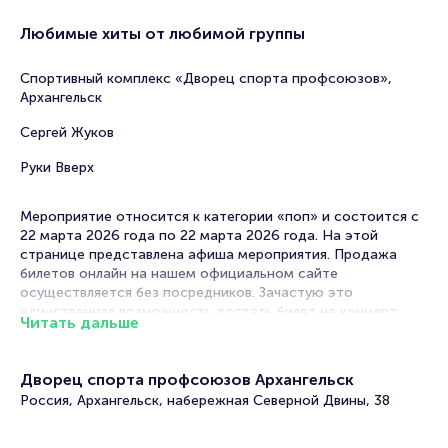
Любимые хиты от любимой группы
Спортивный комплекс «Дворец спорта профсоюзов»,
Архангельск
Сергей Жуков
Руки Вверх
Мероприятие относится к категории «поп» и состоится с
22 марта 2026 года по 22 марта 2026 года. На этой
странице представлена афиша мероприятия. Продажа
билетов онлайн на нашем официальном сайте
осуществляется без посредников. Зачастую это
единственная возможность достать билет на концерт.
Читать дальше
Билеты на концерт группы Руки Вверх
Дворец спорта профсоюзов Архангельск
Portalbilet – удобный и надежный сервис для покупки и
Россия, Архангельск, набережная Северной Двины, 38
продажи билетов на мероприятия разного формата.
Среднее время на покупку билета здесь начиная с выбора