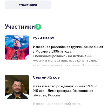
места завершая оформлением его в зрительном зале на
Участники
ваше имя занимает не более двух минут. Билеты на Руки
Вверх пользуются большой популярностью у зрителей.
Спешите купить их, пока они есть в наличии.
Полезные ссылки
Участники
2
Подробнее о том, как вернуть, сдать или продать билет
Руки Вверх
читайте в разделах:
Продать билет
Известная российская группа, основанная
Брокерам
в Москве в 1995-м году.
Организаторам
Специализировались на исполнении
музыки в жанрах поп, евродэнс, техно,
хаус, электроника, данс-поп. В золотое
время группа состояла из Сергея Жукова и
Алексея Потехина. Исполнители
Сергей Жуков
познакомились на радио «Европа плюс
Самара», переехали в Москву и начали
Дата и место рождения: 22 мая 1976 г.
записывать песни. Им принадлежат хиты
(45 лет), Димитровград, Ульяновская
«Малыш», «Студент», «Он тебя целует».
область, Россия.
Артисты расстались в августе 2006 г.
Были номинированы на 11 «Золотых
Известный российский певец,
граммофонов». С 2008 г. Сергей Жуков