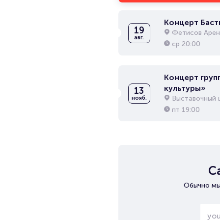
Концерт Баст
19
Фетисов Арен
авг.
ср
20:00
Концерт груп
культуры»
13
Выставочный 
нояб.
пт
19:00
С
Обычно мы