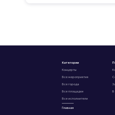
Категории
П
Концерты
К
Все мероприятия
С
Все города
З
Все площадки
В
Все исполнители
Главная