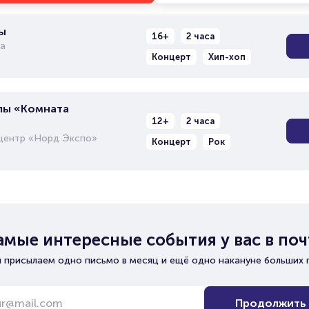
ы
16+
2 часа
а
Концерт
Хип-хоп
пы «Комната
12+
2 часа
центр «Норд Экспо»
Концерт
Рок
амые интересные события у вас в поч
 присылаем одно письмо в месяц и ещё одно накануне больших 
Продолжить