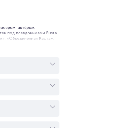
дюсером, актёром,
стен под псевдонимами Busta
ик», «Объединённая Каста».
диостанции DFM. В его