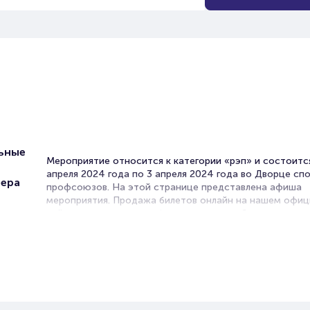
ьные
Мероприятие относится к категории «рэп» и состоится
апреля 2024 года по 3 апреля 2024 года во Дворце сп
фера
профсоюзов. На этой странице представлена афиша
мероприятия. Продажа билетов онлайн на нашем офи
сайте осуществляется без посредников. Зачастую это
единственная возможность достать билет на рэп-конц
В в Архангельске рэп переживает настоящий бум! Прак
каждую неделю проходят концерты молодых и уже из
рэперов. В качестве площадок для выступлений они в
клубы, концертные залы и даже стадионы.