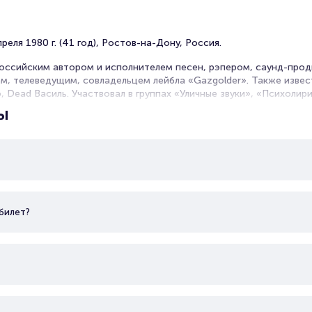
читайте в разделах:
Продать билет
Брокерам
еля 1980 г. (41 год), Ростов-на-Дону, Россия.
Организаторам
российским автором и исполнителем песен, рэпером, саунд-про
, телеведущим, совладельцем лейбла «Gazgolder». Также изве
, Dead Василь. Участвовал в группах «Уличные звуки», «Психолир
вником на телешоу «Голос» и «Голос. Дети». Был ведущим на ра
ы
ьбомов.
билет?