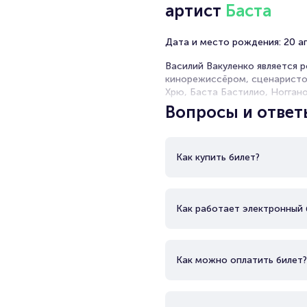
артист
Баста
Дата и место рождения: 20 апр
Василий Вакуленко является 
кинорежиссёром, сценаристом
Хрю, Баста Бастилио, Ноггано
Неоднократно выступал наста
Вопросы и ответ
дискографии 18 студийных ал
Как купить билет?
Как работает электронный 
Как можно оплатить билет?