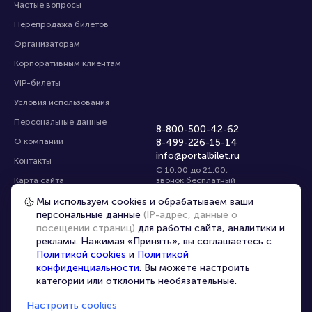
Частые вопросы
Перепродажа билетов
Организаторам
Корпоративным клиентам
VIP-билеты
Условия использования
Персональные данные
8-800-500-42-62
О компании
8-499-226-15-14
info@portalbilet.ru
Контакты
С 10:00 до 21:00
,
Карта сайта
звонок бесплатный
Управление cookies
Все площадки
Мы используем cookies и обрабатываем ваши
персональные данные
(IP-адрес, данные о
посещении страниц)
для работы сайта, аналитики и
Главная
|
Анапа
рекламы. Нажимая «Принять», вы соглашаетесь с
Политикой cookies
и
Политикой
конфиденциальности
. Вы можете настроить
категории или отклонить необязательные.
Настроить cookies
© 2020 -
2026
portalbilet.ru
Все права защищены