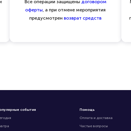
и
Все операции защищены
договором
оферты
, а при отмене мероприятия
предусмотрен
возврат средств
опулярные события
Помощь
егодня
Оплата и доставка
автра
Частые вопросы