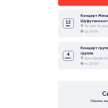
Концерт Миха
Шуфутинског
12
Летняя Эстра
авг.
ср
20:00
Концерт групп
группе
4
Джи-Драйв (G-
сент.
пт
20:00
С
Обычно мы