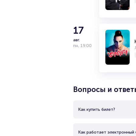
успешные рок-группы «Кипелов
России. Были награждены пре
последний из которых был назв
17
авг.
пн
,
19:00
Вопросы и ответ
Как купить билет?
Как работает электронный 