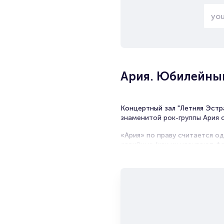
Ария. Юбилейный
Концертный зал "Летняя Эстр
знаменитой рок-группы Ария 
«Ария» по праву считается од
«арийцы» (как их называют ф
только среди поклонников хэв
Живые выступления группы – э
первого альбома композиции 
группы – 13 номерных альбом
«Ария» продолжает работать 
России и за рубежом.