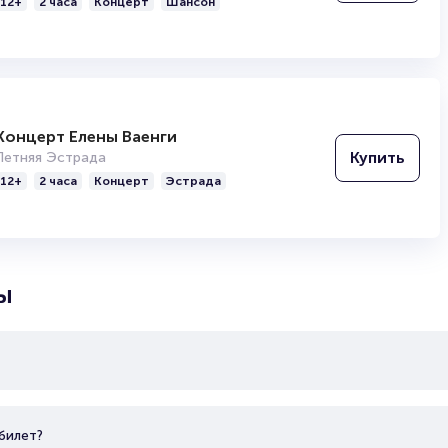
12+
2 часа
Концерт
Шансон
», «Мастер» и др. Они оказали огромное влияние на развитие м
миями «Чартова дюжина», «Русский топ» и «Fuzz». В их дискогр
ан «Проклятие морей» (2018 г.).
Концерт Елены Ваенги
Купить
Летняя Эстрада
12+
2 часа
Концерт
Эстрада
ы
билет?