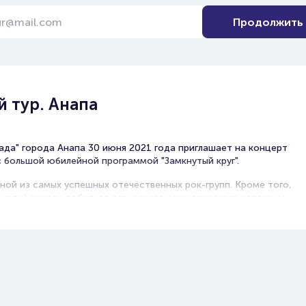
Продолжить
 тур. Анапа
ада" города Анапа 30 июня 2021 года приглашает на концерт
с большой юбилейной программой "Замкнутый круг".
ной из самых успешных отечественных рок-групп. Кроме того,
анаты) сумели добиться серьезного коммерческого успеха не
и-метала, их песни знает и любит массовый зритель.
то всегда мощный драйв и энергетика. Сразу после выхода
«Арии» стали лидерами хит-парадов. Всего в дискографии
ов, а также многочисленные концертные записи и сборники.
над созданием нового материала, успешно гастролирует по