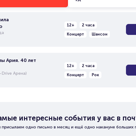
ила
12+
2 часа
о
да
Концерт
Шансон
ы Ария. 40 лет
12+
2 часа
Drive Арена)
Концерт
Рок
амые интересные события у вас в поч
 присылаем одно письмо в месяц и ещё одно накануне больших 