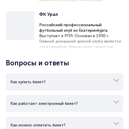
Брокерам
футболистов.
Организаторам
ФК Урал
Российский профессиональный
футбольный клуб из Екатеринбурга.
Выступает в РПЛ. Основан в 1930 г.
Главной домашней ареной клуба является
«Екатеринбург Арена» вместимостью
35000 человек. Владелец: Свердловская
обл. Президент: Григорий Иванов. Гл.
Вопросы и ответы
тренер: Евгений Аверьянов. Капитан:
Даниел Мишкич.
Как купить билет?
Как работает электронный билет?
Как можно оплатить билет?