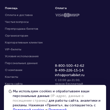
Помощь
Оплата
Оплата и доставка
Частые вопросы
Перепродажа билетов
Организаторам
Корпоративным клиентам
VIP-билеты
Условия использования
Персональные данные
8-800-500-42-62
О компании
8-499-226-15-14
info@portalbilet.ru
Контакты
С 10:00 до 21:00
,
Карта сайта
звонок бесплатный
Управление cookies
Все площадки
Мы используем cookies и обрабатываем ваши
персональные данные
(IP-адрес, данные о
посещении страниц)
для работы сайта, аналитики и
Главная
|
Жигулёвск
рекламы. Нажимая «Принять», вы соглашаетесь с
Политикой cookies
и
Политикой