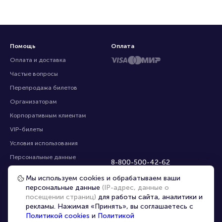
Помощь
Оплата
Оплата и доставка
Частые вопросы
Перепродажа билетов
Организаторам
Корпоративным клиентам
VIP-билеты
Условия использования
Персональные данные
8-800-500-42-62
О компании
8-499-226-15-14
Мы используем cookies и обрабатываем ваши
info@portalbilet.ru
Контакты
персональные данные
(IP-адрес, данные о
С 10:00 до 21:00
,
посещении страниц)
для работы сайта, аналитики и
Карта сайта
звонок бесплатный
рекламы. Нажимая «Принять», вы соглашаетесь с
Управление cookies
Все площадки
Политикой cookies
и
Политикой