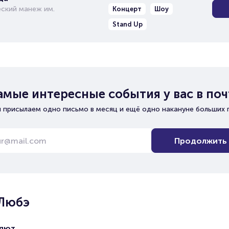
еский манеж им.
Концерт
Шоу
Stand Up
амые интересные события у вас в поч
 присылаем одно письмо в месяц и ещё одно накануне больших 
Продолжить
 Любэ
няют