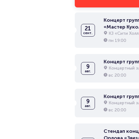
Концерт груп
«Мастер Куко
21
КЗ «Сити Холл
сент.
пн
19:00
Концерт гру
9
Концертный з
авг.
вс
20:00
Концерт гру
9
Концертный з
авг.
вс
20:00
Стендап конц
Орлова «Звез