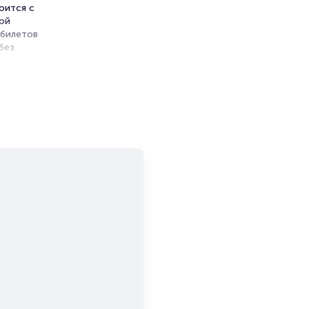
оится с
той
 билетов
без
ь
э
и продажи
емя на
я
мает не
й
и есть в
т