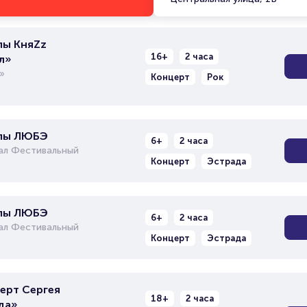
пы КняZz
16+
2 часа
л»
»
Концерт
Рок
ппы ЛЮБЭ
6+
2 часа
ал Фестивальный
Концерт
Эстрада
ппы ЛЮБЭ
6+
2 часа
ал Фестивальный
Концерт
Эстрада
ерт Сергея
18+
2 часа
да»