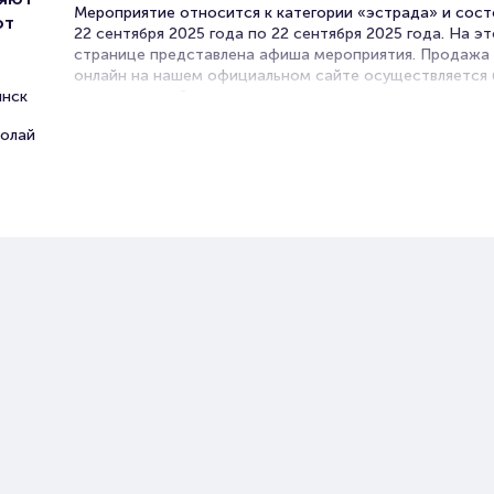
Мероприятие относится к категории «эстрада» и сост
ют
22 сентября 2025 года по 22 сентября 2025 года. На э
странице представлена афиша мероприятия. Продажа
онлайн на нашем официальном сайте осуществляется 
инск
посредников. Зачастую это единственная возможност
достать билет на эстрадный концерт.
олай
Билеты на концерт группы Люб
Portalbilet – удобный и надежный сервис для покупки 
билетов на мероприятия разного формата. Среднее вр
покупку билета здесь начиная с выбора места заверша
оформлением его в зрительном зале на ваше имя зани
более двух минут. Билеты на Любэ пользуются большо
популярностью у зрителей. Спешите купить их, пока он
наличии.
Полезные ссылки
Подробнее о том, как вернуть, сдать или продать биле
читайте в разделах: