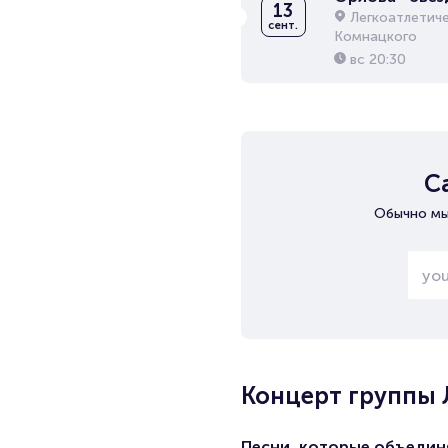
13
Легкоатлетич
сент.
Комнацкого
вс
20:30
С
Обычно мы
Концерт группы
Песни, которые объеди