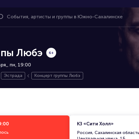
ппы Любэ
6+
ря,
пн, 19:00
Эстрада
Концерт группы Любэ
9:00
КЗ «Сити Холл»
лось
Россия, Сахалинская област
Центральная улица, 1Б