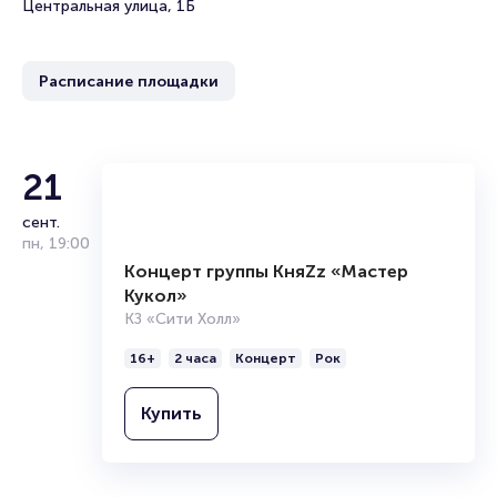
Центральная улица, 1Б
Расписание площадки
21
сент.
пн
,
19:00
Концерт группы КняZz «Мастер
Кукол»
КЗ «Сити Холл»
16+
2 часа
Концерт
Рок
Купить