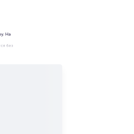
у. На
ся без
тать
авль
дажи
а
не
большой
ь в