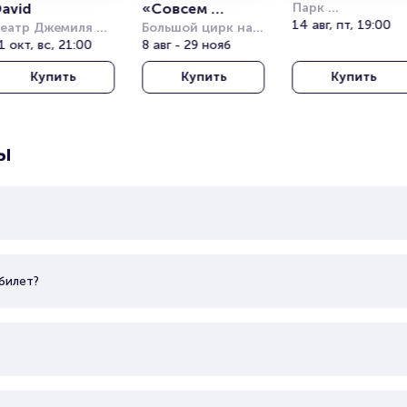
avid
«Совсем 
Парк 
Кучукчифтлик 
14 авг, пт, 19:00
еатр Джемиля 
большой»
Большой цирк на 
(Kucukciftlik Park
опузлу под 
1 окт, вс, 21:00
проспекте 
8 авг - 29 нояб
ткрытым небом 
Вернадского
Купить
Купить
Купить
Harbiye Cemil 
opuzlu Open Air 
heatre)
ы
билет?