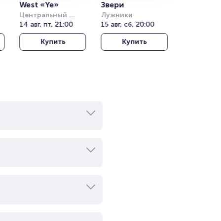
West «Ye»
Звери
Центральный 
Лужники
)
стадион Алматы
14 авг, пт, 21:00
15 авг, сб, 20:00
Купить
Купить