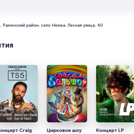
Подробнее о том, как вернуть, сдать или продать билет чит
разделах:
, Рамонский район, село Нелжа, Лесная улица, 40
Продать билет
Брокерам
Организаторам
ятия
онцерт Craig 
Цирковое шоу 
Концерт LP