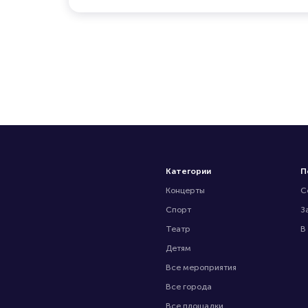
Категории
П
Концерты
С
Спорт
З
Театр
В
Детям
Все мероприятия
Все города
Все площадки