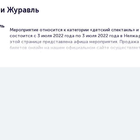
 и Журавль
ль
Мероприятие относится к категории «детский спектакль» и
состоится с 3 июля 2022 года по 3 июля 2022 года в Нелжа.р
этой странице представлена афиша мероприятия. Продажа
билетов онлайн на нашем официальном сайте осуществляет
посредников. Зачастую это единственная возможность дос
билет на Детский спектакль.
Билеты на спектакль Цапля и Жур
Portalbilet – удобный и надежный сервис для покупки и про
билетов на мероприятия разного формата. Среднее время н
покупку билета здесь начиная с выбора места завершая
оформлением его в зрительном зале на ваше имя занимает 
более двух минут. Билеты на "Цапля и Журавль" пользуются 
популярностью у зрителей. Спешите купить их, пока они ест
наличии.
Полезные ссылки