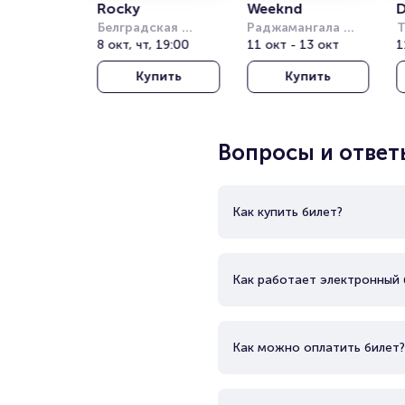
Rocky
Weeknd
D
Белградская 
Раджамангала 
Т
Арена (бывш. 
8 окт, чт, 19:00
Нэшнл Стэдиум 
11 окт - 13 окт
Т
1
Штарк Арена)
(Rajamangala 
о
Купить
Купить
National Stadium)
(
T
T
Вопросы и ответ
Как купить билет?
Как работает электронный 
Как можно оплатить билет?