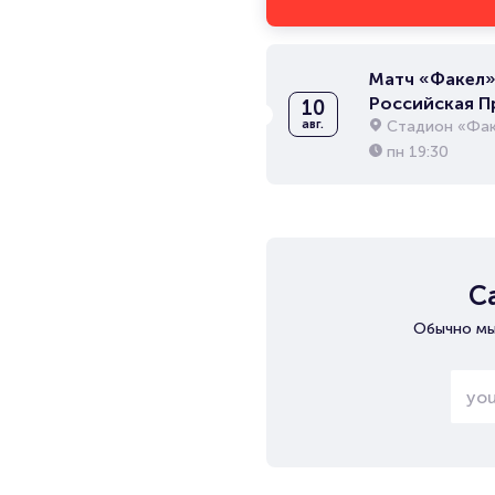
Матч «Факел» 
Российская П
10
Стадион «Фак
авг.
пн
19:30
С
Обычно мы