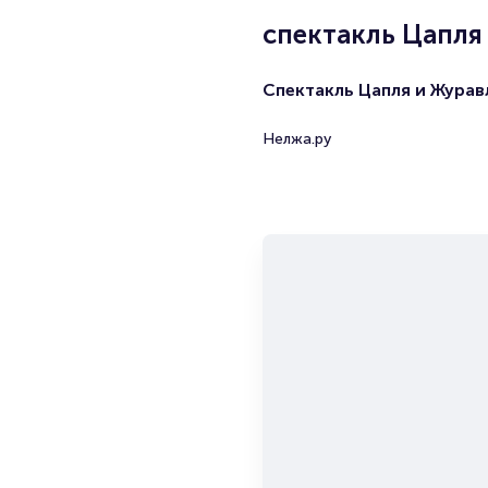
спектакль Цапля
Спектакль Цапля и Журав
Нелжа.ру