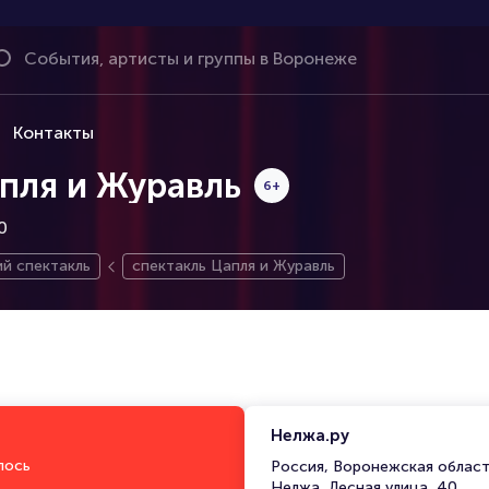
Контакты
пля и Журавль
6+
0
й спектакль
спектакль Цапля и Журавль
Нелжа.ру
лось
Россия, Воронежская област
Нелжа, Лесная улица, 40