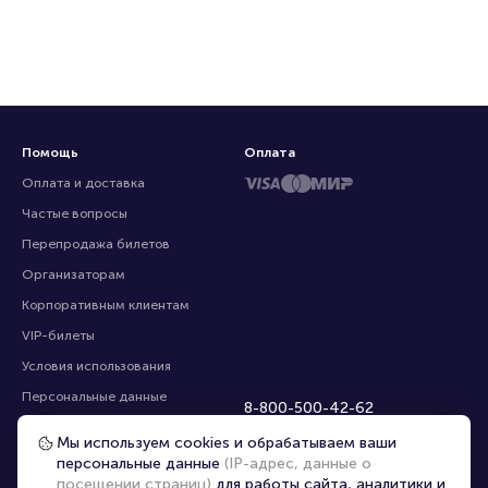
Помощь
Оплата
Оплата и доставка
Частые вопросы
Перепродажа билетов
Организаторам
Корпоративным клиентам
VIP-билеты
Условия использования
Персональные данные
8-800-500-42-62
О компании
8-499-226-15-14
Мы используем cookies и обрабатываем ваши
info@portalbilet.ru
Контакты
персональные данные
(IP-адрес, данные о
С 10:00 до 21:00
,
посещении страниц)
для работы сайта, аналитики и