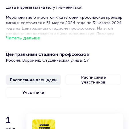
Дата и время матча могут измениться!
Мероприятие относится к категории «российская премьер
лига» и состоится с 31 марта 2024 года по 31 марта 2024
года на Центральном стадионе профсоюзов. На этой
странице представлена афиша мероприятия. Продажа
Читать дальше
билетов онлайн на нашем официальном сайте
осуществляется без посредников. Зачастую это
единственная возможность достать билет на матч
Центральный стадион профсоюзов
Российской Премьер Лиги.
Россия, Воронеж, Студенческая улица, 17
Билеты на матч Факел - Оренбург
Расписание
Portalbilet – удобный и надежный сервис для покупки и
Расписание площадки
участников
продажи билетов на мероприятия разного формата.
Среднее время на покупку билета здесь начиная с выбора
Участники
места завершая оформлением его в зрительном зале на
ваше имя занимает не более двух минут. Билеты на Факел -
Оренбург пользуются большой популярностью у зрителей.
Спешите купить их, пока они есть в наличии.
10
1
Полезные ссылки
Матч «Факел» - «Ахмат».