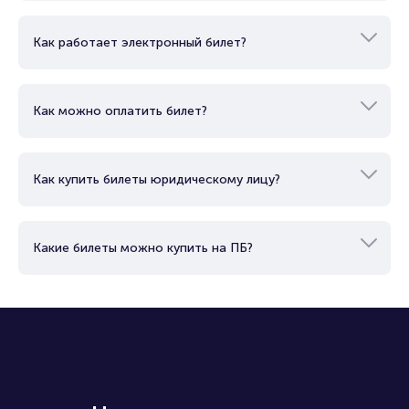
генеральный директор. Дмитрий Андреев
— спортивный директор. Тренерский
штаб: Давид Деограсия — главный тренер,
Как работает электронный билет?
29
Ильшат Айткулов — старший тренер.
Матч Факел - Зенит. Российская
авг.
Премьер Лига
сб
,
15:00
Как можно оплатить билет?
Стадион «Факел»
0+
2 часа
Спорт
Футбол
Российская Премьер Лига
Как купить билеты юридическому лицу?
Купить
Какие билеты можно купить на ПБ?